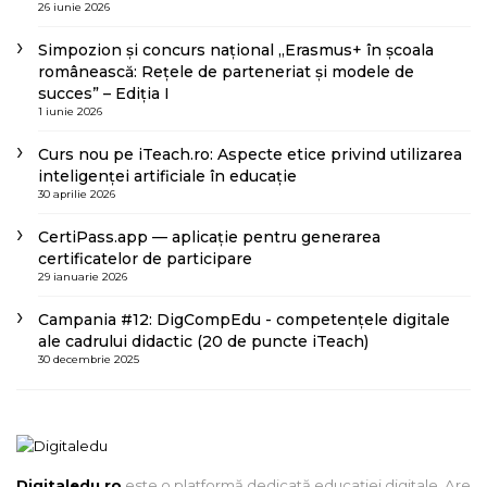
26 iunie 2026
Simpozion și concurs național „Erasmus+ în școala
românească: Rețele de parteneriat și modele de
succes” – Ediția I
1 iunie 2026
Curs nou pe iTeach.ro: Aspecte etice privind utilizarea
inteligenței artificiale în educație
30 aprilie 2026
CertiPass.app — aplicație pentru generarea
certificatelor de participare
29 ianuarie 2026
Campania #12: DigCompEdu - competențele digitale
ale cadrului didactic (20 de puncte iTeach)
30 decembrie 2025
Digitaledu.ro
este o platformă dedicată educației digitale. Are