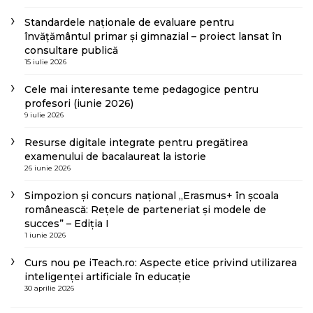
Standardele naționale de evaluare pentru
învățământul primar și gimnazial – proiect lansat în
consultare publică
15 iulie 2026
Cele mai interesante teme pedagogice pentru
profesori (iunie 2026)
9 iulie 2026
Resurse digitale integrate pentru pregătirea
examenului de bacalaureat la istorie
26 iunie 2026
Simpozion și concurs național „Erasmus+ în școala
românească: Rețele de parteneriat și modele de
succes” – Ediția I
1 iunie 2026
Curs nou pe iTeach.ro: Aspecte etice privind utilizarea
inteligenței artificiale în educație
30 aprilie 2026