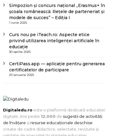
Simpozion și concurs național „Erasmus+ în
școala românească: Rețele de parteneriat și
modele de succes” – Ediția I
1 iunie 2026
Curs nou pe iTeach.ro: Aspecte etice
privind utilizarea inteligenței artificiale în
educație
30 aprilie 2026
CertiPass.app — aplicație pentru generarea
certificatelor de participare
29 ianuarie 2026
Digitaledu.ro
este o platformă dedicată educației
digitale. Are peste
12.000
de
sugestii de activități
de învățare
și
resurse educaționale deschise
create de cadre didactice, selectate, revizuite și
validate de specialiști în științele educației.