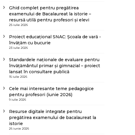
Ghid complet pentru pregătirea
examenului de Bacalaureat la istorie –
resursă utilă pentru profesori și elevi
25 iulie 2026
Proiect educațional SNAC: Școala de vară -
învățăm cu bucurie
23 iulie 2026
Standardele naționale de evaluare pentru
învățământul primar și gimnazial – proiect
lansat în consultare publică
15 iulie 2026
Cele mai interesante teme pedagogice
pentru profesori (iunie 2026)
9 iulie 2026
Resurse digitale integrate pentru
pregătirea examenului de bacalaureat la
istorie
26 iunie 2026