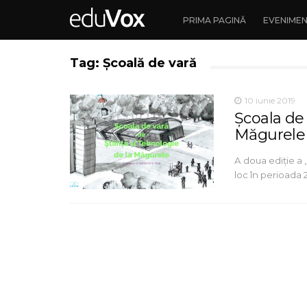
PRIMA PAGINĂ
EVENIME
Tag: Școală de vară
10 iunie 2019
Școala de 
Măgurele 
A doua ediție a 
loc în perioada 