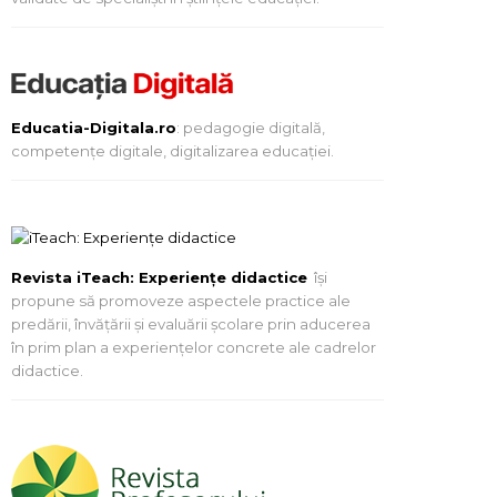
Educatia-Digitala.ro
: pedagogie digitală,
competențe digitale, digitalizarea educației.
Revista iTeach: Experienţe didactice
îşi
propune să promoveze aspectele practice ale
predării, învăţării şi evaluării şcolare prin aducerea
în prim plan a experienţelor concrete ale cadrelor
didactice.