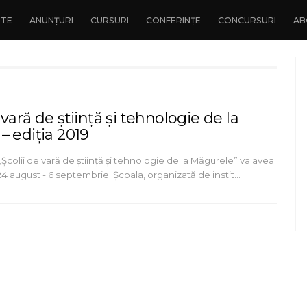
NTE
ANUNȚURI
CURSURI
CONFERINȚE
CONCURSURI
AB
vară de știință și tehnologie de la
– ediția 2019
„Școlii de vară de știință și tehnologie de la Măgurele” va avea
24 august - 6 septembrie. Școala, organizată de instit…