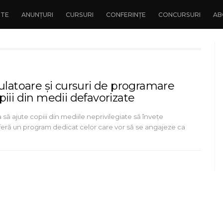
NTE
ANUNȚURI
CURSURI
CONFERINȚE
CONCURSURI
AB
culatoare și cursuri de programare
iii din medii defavorizate
 să ajute copiii din mediile neprivilegiate să învețe
feră un program dedicat celor care vor să se angajeze ca