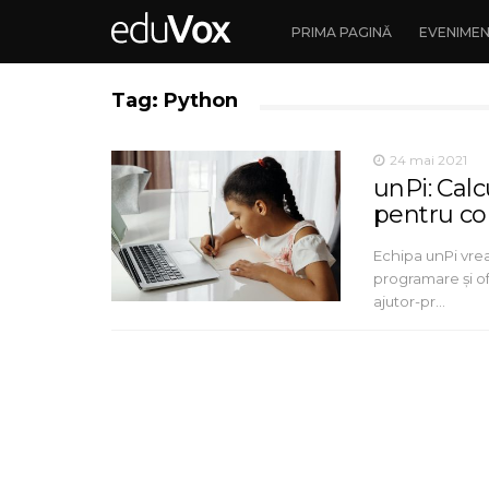
PRIMA PAGINĂ
EVENIME
Tag: Python
24 mai 2021
unPi: Cal
pentru cop
Echipa unPi vrea
programare și o
ajutor-pr…