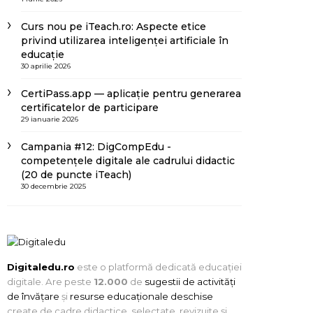
Curs nou pe iTeach.ro: Aspecte etice
privind utilizarea inteligenței artificiale în
educație
30 aprilie 2026
CertiPass.app — aplicație pentru generarea
certificatelor de participare
29 ianuarie 2026
Campania #12: DigCompEdu -
competențele digitale ale cadrului didactic
(20 de puncte iTeach)
30 decembrie 2025
Digitaledu.ro
este o platformă dedicată educației
digitale. Are peste
12.000
de
sugestii de activități
de învățare
și
resurse educaționale deschise
create de cadre didactice, selectate, revizuite și