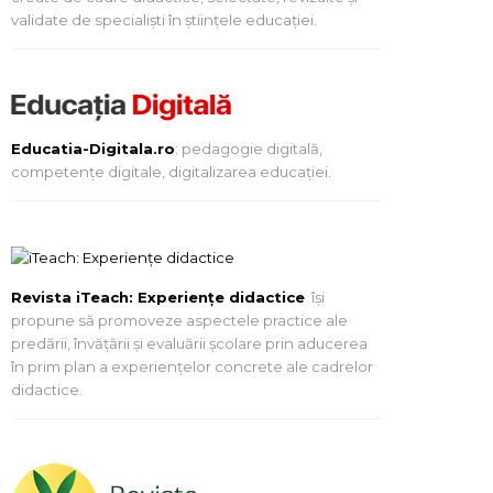
validate de specialiști în științele educației.
Educatia-Digitala.ro
: pedagogie digitală,
competențe digitale, digitalizarea educației.
Revista iTeach: Experienţe didactice
îşi
propune să promoveze aspectele practice ale
predării, învăţării şi evaluării şcolare prin aducerea
în prim plan a experienţelor concrete ale cadrelor
didactice.