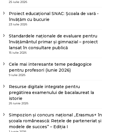
25 iulie 2026
Proiect educațional SNAC: Școala de vară -
învățăm cu bucurie
23 iulie 2026
Standardele naționale de evaluare pentru
învățământul primar și gimnazial – proiect
lansat în consultare publică
15 iulie 2026
Cele mai interesante teme pedagogice
pentru profesori (iunie 2026)
9 iulie 2026
Resurse digitale integrate pentru
pregătirea examenului de bacalaureat la
istorie
26 iunie 2026
Simpozion și concurs național „Erasmus+ în
școala românească: Rețele de parteneriat și
modele de succes” – Ediția I
1 iunie 2026