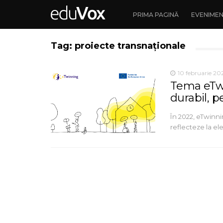
PRIMA PAGINĂ
EVENIME
Tag: proiecte transnaționale
10 februarie 20
Tema eTwi
durabil, p
În 2022, eTwinnin
reflecteze la el