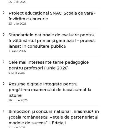
25 iulie 2026
Proiect educațional SNAC: Școala de vară -
învățăm cu bucurie
23 iulie 2026
Standardele naționale de evaluare pentru
învățământul primar și gimnazial – proiect
lansat în consultare publică
15 iulie 2026
Cele mai interesante teme pedagogice
pentru profesori (iunie 2026)
9 iulie 2026
Resurse digitale integrate pentru
pregătirea examenului de bacalaureat la
istorie
26 iunie 2026
Simpozion și concurs național „Erasmus+ în
școala românească: Rețele de parteneriat și
modele de succes” – Ediția I
1 iunie 2026