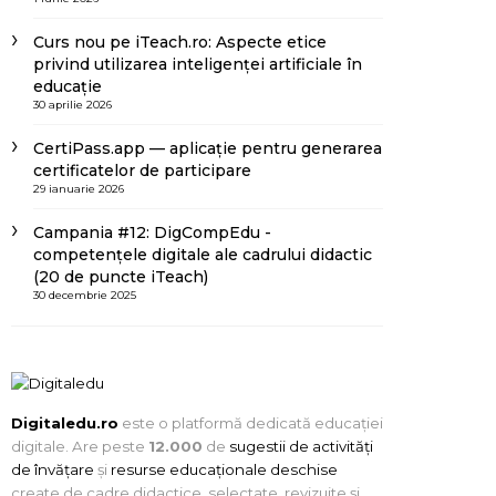
Curs nou pe iTeach.ro: Aspecte etice
privind utilizarea inteligenței artificiale în
educație
30 aprilie 2026
CertiPass.app — aplicație pentru generarea
certificatelor de participare
29 ianuarie 2026
Campania #12: DigCompEdu -
competențele digitale ale cadrului didactic
(20 de puncte iTeach)
30 decembrie 2025
Digitaledu.ro
este o platformă dedicată educației
digitale. Are peste
12.000
de
sugestii de activități
de învățare
și
resurse educaționale deschise
create de cadre didactice, selectate, revizuite și