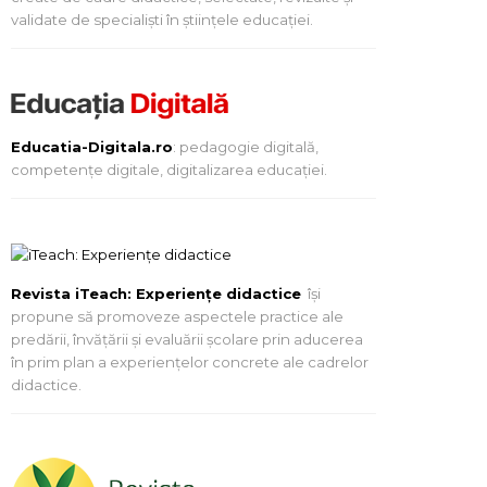
validate de specialiști în științele educației.
Educatia-Digitala.ro
: pedagogie digitală,
competențe digitale, digitalizarea educației.
Revista iTeach: Experienţe didactice
îşi
propune să promoveze aspectele practice ale
predării, învăţării şi evaluării şcolare prin aducerea
în prim plan a experienţelor concrete ale cadrelor
didactice.