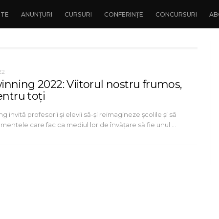
NTE
ANUNȚURI
CURSURI
CONFERINȚE
CONCURSURI
AB
22
nning 2022: Viitorul nostru frumos,
entru toți
g invită profesorii și elevii să-și reimagineze școlile și să
ementele care fac ca mediul lor de învățare să fie unul …