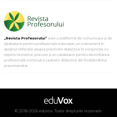
„Revista Profesorului”
este o platformă de comunicare și de
dezbatere pentru profesioniștii educației, un instrument în
sprijinul reflecției asupra practicilor didactice în conjuncție cu
repere teoretice, precum și un catalizator pentru dezvoltarea
profesională continuă a cadrelor didactice din învățământul
preuniversitar.
© 2018-2026 eduVox. Toate drepturile rezervate.