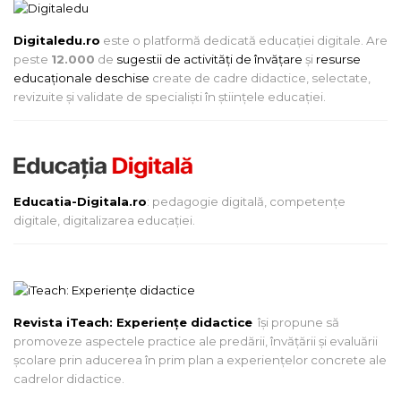
Digitaledu.ro
este o platformă dedicată educației digitale. Are
peste
12.000
de
sugestii de activități de învățare
și
resurse
educaționale deschise
create de cadre didactice, selectate,
revizuite și validate de specialiști în științele educației.
Educatia-Digitala.ro
: pedagogie digitală, competențe
digitale, digitalizarea educației.
Revista iTeach: Experienţe didactice
îşi propune să
promoveze aspectele practice ale predării, învăţării şi evaluării
şcolare prin aducerea în prim plan a experienţelor concrete ale
cadrelor didactice.