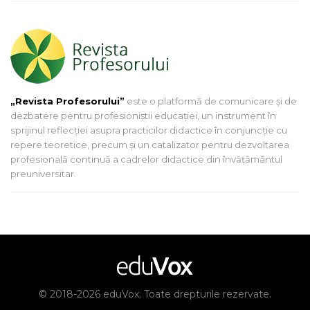
„Revista Profesorului”
este o platformă de comunicare și de
dezbatere pentru profesioniștii educației, un instrument în
sprijinul reflecției asupra practicilor didactice în conjuncție cu
repere teoretice, precum și un catalizator pentru dezvoltarea
profesională continuă a cadrelor didactice din învățământul
preuniversitar.
© 2018-2026 eduVox. Toate drepturile rezervate.