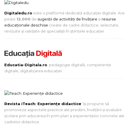
Digitaledu.ro
este o platformă dedicată educației digitale. Are
peste
12.000
de
sugestii de activități de învățare
și
resurse
educaționale deschise
create de cadre didactice, selectate,
revizuite și validate de specialiști în științele educației.
Educatia-Digitala.ro
: pedagogie digitală, competențe
digitale, digitalizarea educației.
Revista iTeach: Experienţe didactice
îşi propune să
promoveze aspectele practice ale predării, învăţării şi evaluării
şcolare prin aducerea în prim plan a experienţelor concrete ale
cadrelor didactice.