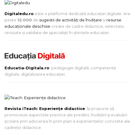
Digitaledu.ro
este o platformă dedicată educației digitale. Are
peste
12.000
de
sugestii de activități de învățare
și
resurse
educaționale deschise
create de cadre didactice, selectate,
revizuite și validate de specialiști în științele educației.
Educatia-Digitala.ro
: pedagogie digitală, competențe
digitale, digitalizarea educației.
Revista iTeach: Experienţe didactice
îşi propune să
promoveze aspectele practice ale predării, învăţării şi evaluării
şcolare prin aducerea în prim plan a experienţelor concrete ale
cadrelor didactice.