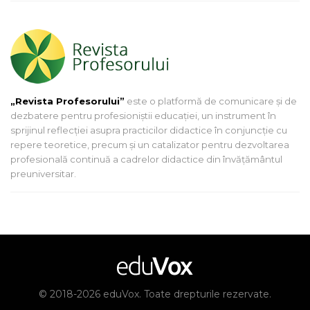
„Revista Profesorului”
este o platformă de comunicare și de
dezbatere pentru profesioniștii educației, un instrument în
sprijinul reflecției asupra practicilor didactice în conjuncție cu
repere teoretice, precum și un catalizator pentru dezvoltarea
profesională continuă a cadrelor didactice din învățământul
preuniversitar.
© 2018-2026 eduVox. Toate drepturile rezervate.