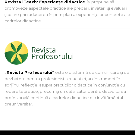
Revista iTeach: Experienţe didactice
îşi propune să
promoveze aspectele practice ale predării, învăţării şi evaluării
şcolare prin aducerea în prim plan a experienţelor concrete ale
cadrelor didactice.
„Revista Profesorului”
este o platformă de comunicare și de
dezbatere pentru profesioniștii educației, un instrument în
sprijinul reflecției asupra practicilor didactice în conjuncție cu
repere teoretice, precum și un catalizator pentru dezvoltarea
profesională continuă a cadrelor didactice din învățământul
preuniversitar.