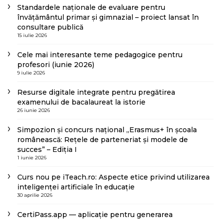
Standardele naționale de evaluare pentru
învățământul primar și gimnazial – proiect lansat în
consultare publică
15 iulie 2026
Cele mai interesante teme pedagogice pentru
profesori (iunie 2026)
9 iulie 2026
Resurse digitale integrate pentru pregătirea
examenului de bacalaureat la istorie
26 iunie 2026
Simpozion și concurs național „Erasmus+ în școala
românească: Rețele de parteneriat și modele de
succes” – Ediția I
1 iunie 2026
Curs nou pe iTeach.ro: Aspecte etice privind utilizarea
inteligenței artificiale în educație
30 aprilie 2026
CertiPass.app — aplicație pentru generarea