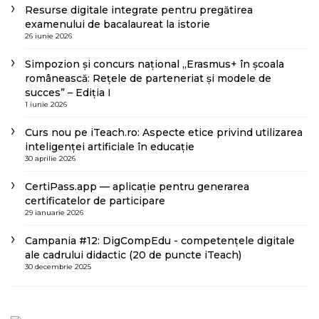
Resurse digitale integrate pentru pregătirea
examenului de bacalaureat la istorie
26 iunie 2026
Simpozion și concurs național „Erasmus+ în școala
românească: Rețele de parteneriat și modele de
succes” – Ediția I
1 iunie 2026
Curs nou pe iTeach.ro: Aspecte etice privind utilizarea
inteligenței artificiale în educație
30 aprilie 2026
CertiPass.app — aplicație pentru generarea
certificatelor de participare
29 ianuarie 2026
Campania #12: DigCompEdu - competențele digitale
ale cadrului didactic (20 de puncte iTeach)
30 decembrie 2025