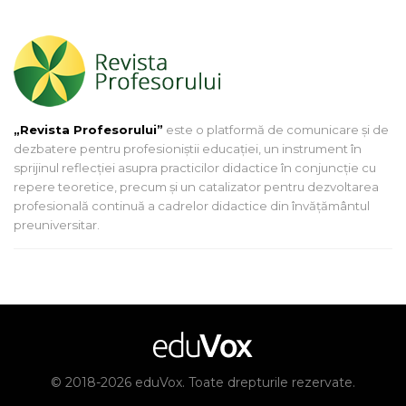
„Revista Profesorului”
este o platformă de comunicare și de
dezbatere pentru profesioniștii educației, un instrument în
sprijinul reflecției asupra practicilor didactice în conjuncție cu
repere teoretice, precum și un catalizator pentru dezvoltarea
profesională continuă a cadrelor didactice din învățământul
preuniversitar.
© 2018-2026 eduVox. Toate drepturile rezervate.