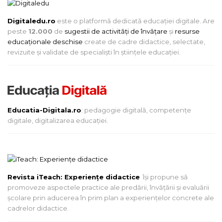
Digitaledu.ro
este o platformă dedicată educației digitale. Are
peste
12.000
de
sugestii de activități de învățare
și
resurse
educaționale deschise
create de cadre didactice, selectate,
revizuite și validate de specialiști în științele educației.
Educatia-Digitala.ro
: pedagogie digitală, competențe
digitale, digitalizarea educației.
Revista iTeach: Experienţe didactice
îşi propune să
promoveze aspectele practice ale predării, învăţării şi evaluării
şcolare prin aducerea în prim plan a experienţelor concrete ale
cadrelor didactice.