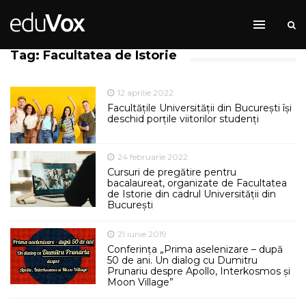
Tag: Facultatea de Istorie
12 aprilie 2022
Facultățile Universității din București își
deschid porțile viitorilor studenți
24 februarie 2022
Cursuri de pregătire pentru
bacalaureat, organizate de Facultatea
de Istorie din cadrul Universității din
București
21 iunie 2019
Conferința „Prima aselenizare – după
50 de ani. Un dialog cu Dumitru
Prunariu despre Apollo, Interkosmos și
Moon Village”