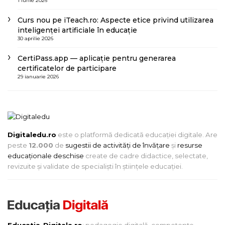
1 iunie 2026
Curs nou pe iTeach.ro: Aspecte etice privind utilizarea
inteligenței artificiale în educație
30 aprilie 2026
CertiPass.app — aplicație pentru generarea
certificatelor de participare
29 ianuarie 2026
Digitaledu.ro
este o platformă dedicată educației digitale. Are
peste
12.000
de
sugestii de activități de învățare
și
resurse
educaționale deschise
create de cadre didactice, selectate,
revizuite și validate de specialiști în științele educației.
Educatia-Digitala.ro
: pedagogie digitală, competențe