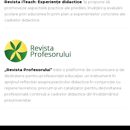
Revista iTeach: Experienţe didactice
îşi propune să
promoveze aspectele practice ale predării, învăţării şi evaluării
şcolare prin aducerea în prim plan a experienţelor concrete ale
cadrelor didactice.
„Revista Profesorului”
este o platformă de comunicare și de
dezbatere pentru profesioniștii educației, un instrument în
sprijinul reflecției asupra practicilor didactice în conjuncție cu
repere teoretice, precum și un catalizator pentru dezvoltarea
profesională continuă a cadrelor didactice din învățământul
preuniversitar.