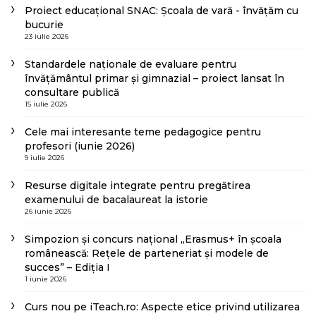
Proiect educațional SNAC: Școala de vară - învățăm cu
bucurie
23 iulie 2026
Standardele naționale de evaluare pentru
învățământul primar și gimnazial – proiect lansat în
consultare publică
15 iulie 2026
Cele mai interesante teme pedagogice pentru
profesori (iunie 2026)
9 iulie 2026
Resurse digitale integrate pentru pregătirea
examenului de bacalaureat la istorie
26 iunie 2026
Simpozion și concurs național „Erasmus+ în școala
românească: Rețele de parteneriat și modele de
succes” – Ediția I
1 iunie 2026
Curs nou pe iTeach.ro: Aspecte etice privind utilizarea