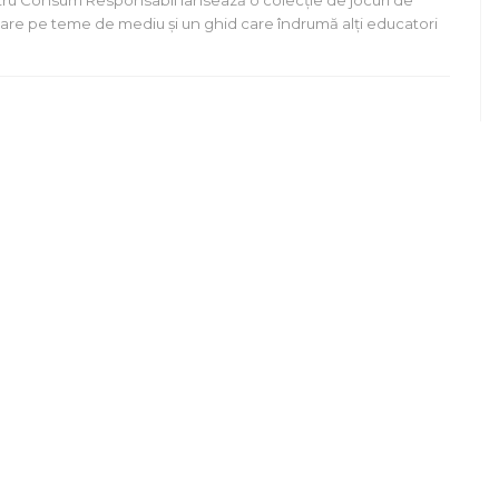
ru Consum Responsabil lansează o colecție de jocuri de
lare pe teme de mediu și un ghid care îndrumă alți educatori