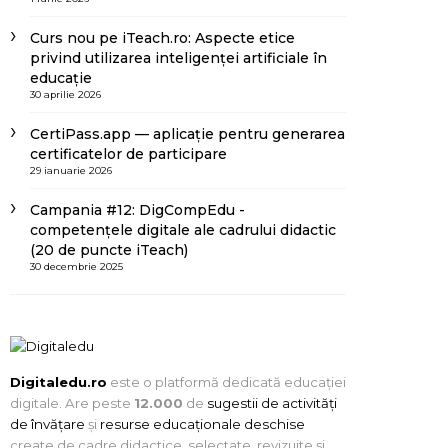
Curs nou pe iTeach.ro: Aspecte etice
privind utilizarea inteligenței artificiale în
educație
30 aprilie 2026
CertiPass.app — aplicație pentru generarea
certificatelor de participare
29 ianuarie 2026
Campania #12: DigCompEdu -
competențele digitale ale cadrului didactic
(20 de puncte iTeach)
30 decembrie 2025
Digitaledu.ro
este o platformă dedicată educației
digitale. Are peste
12.000
de
sugestii de activități
de învățare
și
resurse educaționale deschise
create de cadre didactice, selectate, revizuite și