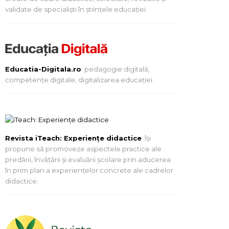
validate de specialiști în științele educației.
Educatia-Digitala.ro
: pedagogie digitală,
competențe digitale, digitalizarea educației.
Revista iTeach: Experienţe didactice
îşi
propune să promoveze aspectele practice ale
predării, învăţării şi evaluării şcolare prin aducerea
în prim plan a experienţelor concrete ale cadrelor
didactice.