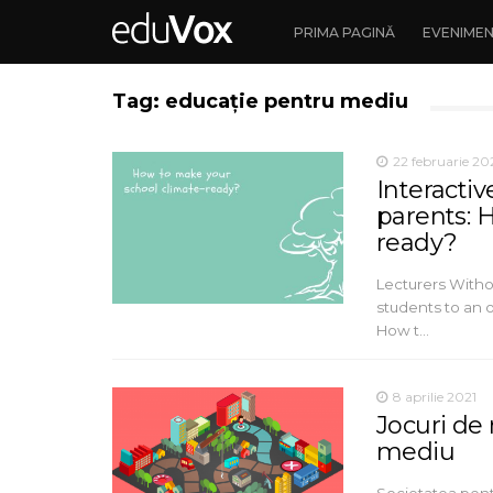
PRIMA PAGINĂ
EVENIME
Tag: educație pentru mediu
22 februarie 20
Interactiv
parents: 
ready?
Lecturers Witho
students to an 
How t…
8 aprilie 2021
Jocuri de
mediu