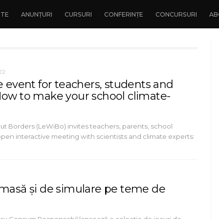
NTE
ANUNȚURI
CURSURI
CONFERINȚE
CONCURSURI
AB
22
e event for teachers, students and
How to make your school climate-
ut Borders (LeWiBo) invites teachers, parents, school
open interactive meeting with scientists and climate experts:
 masă și de simulare pe teme de