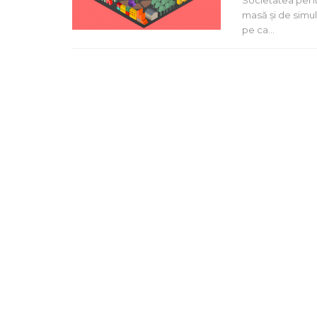
Societatea pent
masă și de simu
pe ca…