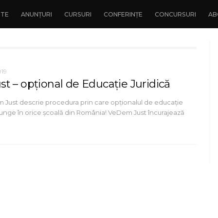
NTE
ANUNȚURI
CURSURI
CONFERINȚE
CONCURSURI
AB
019
t – opțional de Educație Juridică
 Just descrie procedura prin care opționalul de educație
ajunge în orice școală din România! VeDem Just încurajează