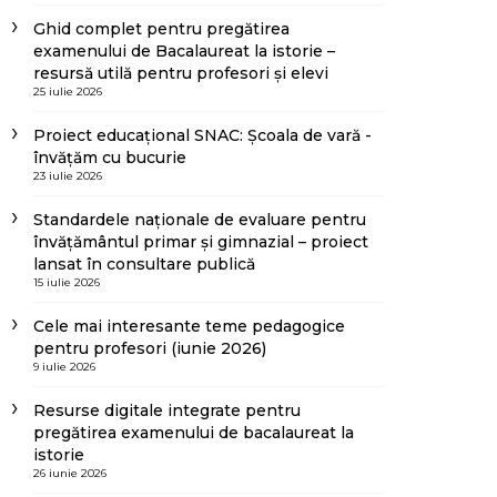
Ghid complet pentru pregătirea
examenului de Bacalaureat la istorie –
resursă utilă pentru profesori și elevi
25 iulie 2026
Proiect educațional SNAC: Școala de vară -
învățăm cu bucurie
23 iulie 2026
Standardele naționale de evaluare pentru
învățământul primar și gimnazial – proiect
lansat în consultare publică
15 iulie 2026
Cele mai interesante teme pedagogice
pentru profesori (iunie 2026)
9 iulie 2026
Resurse digitale integrate pentru
pregătirea examenului de bacalaureat la
istorie
26 iunie 2026