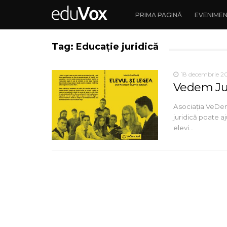
PRIMA PAGINĂ
EVENIME
Tag: Educație juridică
18 decembrie 2
Vedem Jus
Asociația VeDem
juridică poate 
elevi…