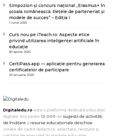
Simpozion și concurs național „Erasmus+ în
școala românească: Rețele de parteneriat și
modele de succes” – Ediția I
1 iunie 2026
Curs nou pe iTeach.ro: Aspecte etice
privind utilizarea inteligenței artificiale în
educație
30 aprilie 2026
CertiPass.app — aplicație pentru generarea
certificatelor de participare
29 ianuarie 2026
Digitaledu.ro
este o platformă dedicată educației
digitale. Are peste
12.000
de
sugestii de activități
de învățare
și
resurse educaționale deschise
create de cadre didactice, selectate, revizuite și
validate de specialiști în științele educației.