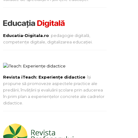
Educatia-Digitala.ro
: pedagogie digitală,
competențe digitale, digitalizarea educației.
Revista iTeach: Experienţe didactice
îşi
propune să promoveze aspectele practice ale
predării, învăţării şi evaluării şcolare prin aducerea
în prim plan a experienţelor concrete ale cadrelor
didactice.