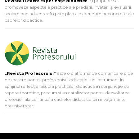
Revista iTeach: Experienţe didactice
îşi propune să
promoveze aspectele practice ale predării, învăţării şi evaluării
şcolare prin aducerea în prim plan a experienţelor concrete ale
cadrelor didactice.
„Revista Profesorului”
este o platformă de comunicare și de
dezbatere pentru profesioniștii educației, un instrument în
sprijinul reflecției asupra practicilor didactice în conjuncție cu
repere teoretice, precum și un catalizator pentru dezvoltarea
profesională continuă a cadrelor didactice din învățământul
preuniversitar.