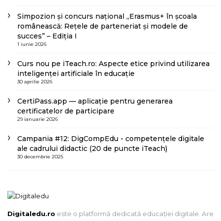
Simpozion și concurs național „Erasmus+ în școala
românească: Rețele de parteneriat și modele de
succes” – Ediția I
1 iunie 2026
Curs nou pe iTeach.ro: Aspecte etice privind utilizarea
inteligenței artificiale în educație
30 aprilie 2026
CertiPass.app — aplicație pentru generarea
certificatelor de participare
29 ianuarie 2026
Campania #12: DigCompEdu - competențele digitale
ale cadrului didactic (20 de puncte iTeach)
30 decembrie 2025
Digitaledu.ro
este o platformă dedicată educației digitale. Are