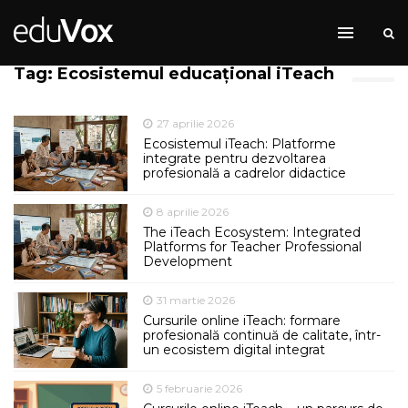
Tag: Ecosistemul educațional iTeach
27 aprilie 2026
Ecosistemul iTeach: Platforme
integrate pentru dezvoltarea
profesională a cadrelor didactice
8 aprilie 2026
The iTeach Ecosystem: Integrated
Platforms for Teacher Professional
Development
31 martie 2026
Cursurile online iTeach: formare
profesională continuă de calitate, într-
un ecosistem digital integrat
5 februarie 2026