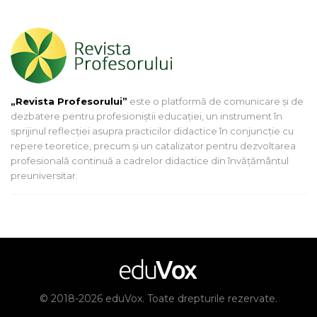
„Revista Profesorului”
este o platformă de comunicare și de
dezbatere pentru profesioniștii educației, un instrument în
sprijinul reflecției asupra practicilor didactice în conjuncție cu
repere teoretice, precum și un catalizator pentru dezvoltarea
profesională continuă a cadrelor didactice din învățământul
preuniversitar.
© 2018-2026 eduVox. Toate drepturile rezervate.