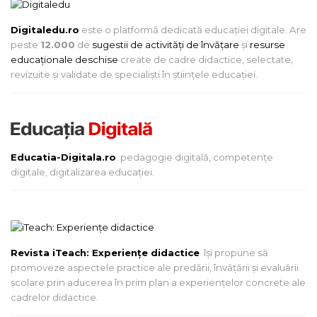
Digitaledu.ro
este o platformă dedicată educației digitale. Are
peste
12.000
de
sugestii de activități de învățare
și
resurse
educaționale deschise
create de cadre didactice, selectate,
revizuite și validate de specialiști în științele educației.
Educatia-Digitala.ro
: pedagogie digitală, competențe
digitale, digitalizarea educației.
Revista iTeach: Experienţe didactice
îşi propune să
promoveze aspectele practice ale predării, învăţării şi evaluării
şcolare prin aducerea în prim plan a experienţelor concrete ale
cadrelor didactice.