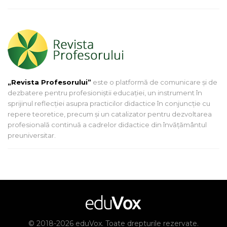
„Revista Profesorului”
este o platformă de comunicare și de
dezbatere pentru profesioniștii educației, un instrument în
sprijinul reflecției asupra practicilor didactice în conjuncție cu
repere teoretice, precum și un catalizator pentru dezvoltarea
profesională continuă a cadrelor didactice din învățământul
preuniversitar.
© 2018-2026 eduVox. Toate drepturile rezervate.