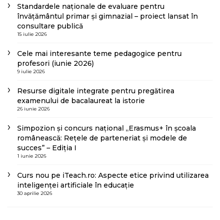
Standardele naționale de evaluare pentru
învățământul primar și gimnazial – proiect lansat în
consultare publică
15 iulie 2026
Cele mai interesante teme pedagogice pentru
profesori (iunie 2026)
9 iulie 2026
Resurse digitale integrate pentru pregătirea
examenului de bacalaureat la istorie
26 iunie 2026
Simpozion și concurs național „Erasmus+ în școala
românească: Rețele de parteneriat și modele de
succes” – Ediția I
1 iunie 2026
Curs nou pe iTeach.ro: Aspecte etice privind utilizarea
inteligenței artificiale în educație
30 aprilie 2026