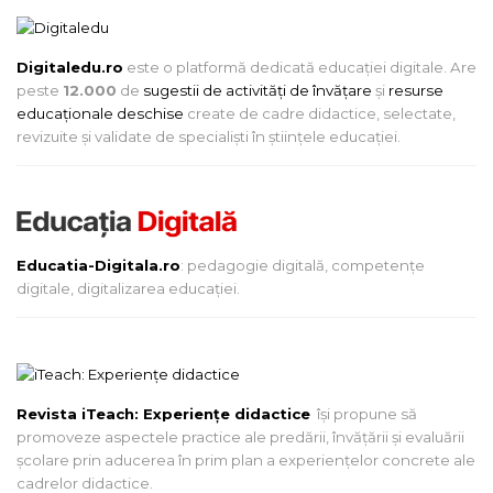
Digitaledu.ro
este o platformă dedicată educației digitale. Are
peste
12.000
de
sugestii de activități de învățare
și
resurse
educaționale deschise
create de cadre didactice, selectate,
revizuite și validate de specialiști în științele educației.
Educatia-Digitala.ro
: pedagogie digitală, competențe
digitale, digitalizarea educației.
Revista iTeach: Experienţe didactice
îşi propune să
promoveze aspectele practice ale predării, învăţării şi evaluării
şcolare prin aducerea în prim plan a experienţelor concrete ale
cadrelor didactice.