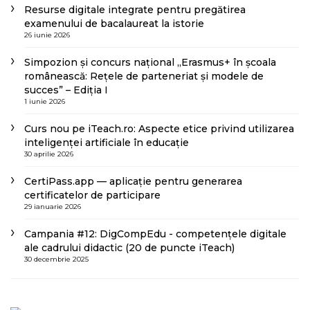
Resurse digitale integrate pentru pregătirea
examenului de bacalaureat la istorie
26 iunie 2026
Simpozion și concurs național „Erasmus+ în școala
românească: Rețele de parteneriat și modele de
succes” – Ediția I
1 iunie 2026
Curs nou pe iTeach.ro: Aspecte etice privind utilizarea
inteligenței artificiale în educație
30 aprilie 2026
CertiPass.app — aplicație pentru generarea
certificatelor de participare
29 ianuarie 2026
Campania #12: DigCompEdu - competențele digitale
ale cadrului didactic (20 de puncte iTeach)
30 decembrie 2025