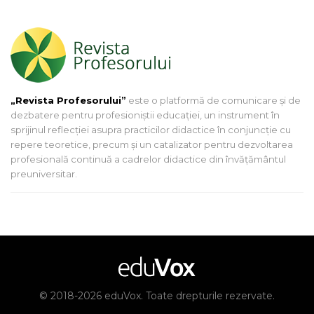
„Revista Profesorului”
este o platformă de comunicare și de
dezbatere pentru profesioniștii educației, un instrument în
sprijinul reflecției asupra practicilor didactice în conjuncție cu
repere teoretice, precum și un catalizator pentru dezvoltarea
profesională continuă a cadrelor didactice din învățământul
preuniversitar.
© 2018-2026 eduVox. Toate drepturile rezervate.