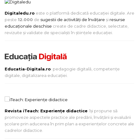
Digitaledu.ro
este o platformă dedicată educației digitale. Are
peste
12.000
de
sugestii de activități de învățare
și
resurse
educaționale deschise
create de cadre didactice, selectate,
revizuite și validate de specialiști în științele educației.
Educatia-Digitala.ro
: pedagogie digitală, competențe
digitale, digitalizarea educației.
Revista iTeach: Experienţe didactice
îşi propune să
promoveze aspectele practice ale predării, învăţării şi evaluării
şcolare prin aducerea în prim plan a experienţelor concrete ale
cadrelor didactice.