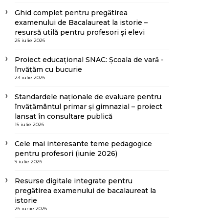
Ghid complet pentru pregătirea
examenului de Bacalaureat la istorie –
resursă utilă pentru profesori și elevi
25 iulie 2026
Proiect educațional SNAC: Școala de vară -
învățăm cu bucurie
23 iulie 2026
Standardele naționale de evaluare pentru
învățământul primar și gimnazial – proiect
lansat în consultare publică
15 iulie 2026
Cele mai interesante teme pedagogice
pentru profesori (iunie 2026)
9 iulie 2026
Resurse digitale integrate pentru
pregătirea examenului de bacalaureat la
istorie
26 iunie 2026