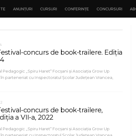
NTE
ANUNȚURI
CURSURI
CONFERINȚE
CONCURSURI
AB
24
stival-concurs de book-trailere. Ediția
24
al Pedagogic „Spiru Haret“ Focșani și Asociația Grow Up
 în parteneriat cu Inspectoratul Şcolar Judeţean Vrancea,
22
stival-concurs de book-trailere,
diția a VII-a, 2022
al Pedagogic „Spiru Haret“ Focșani și Asociația Grow Up
 în parteneriat cu Inspectoratul Şcolar Judeţean Vrancea,