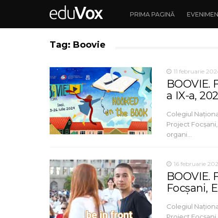
PRIMA PAGINĂ
EVENIME
Tag: Boovie
11 februarie 20
BOOVIE. Fe
a IX-a, 20
Colegiul Națion
Project Focșani,
organi…
16 februarie 20
BOOVIE. Fe
Focșani, E
Colegiul Națion
Project Focșani,