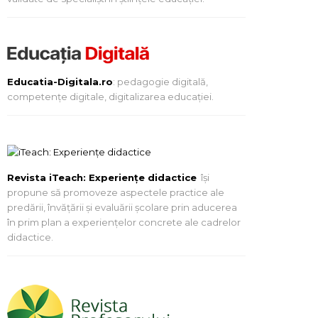
Educatia-Digitala.ro
: pedagogie digitală,
competențe digitale, digitalizarea educației.
Revista iTeach: Experienţe didactice
îşi
propune să promoveze aspectele practice ale
predării, învăţării şi evaluării şcolare prin aducerea
în prim plan a experienţelor concrete ale cadrelor
didactice.