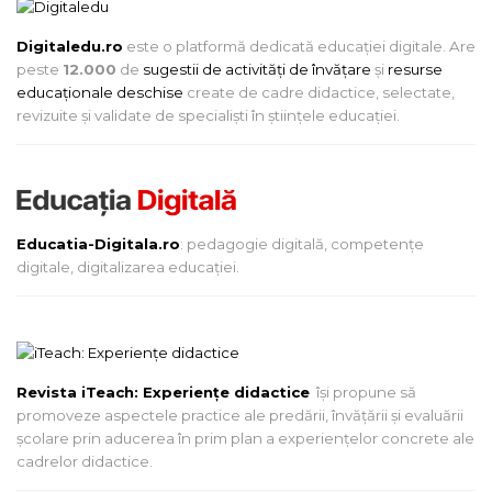
Digitaledu.ro
este o platformă dedicată educației digitale. Are
peste
12.000
de
sugestii de activități de învățare
și
resurse
educaționale deschise
create de cadre didactice, selectate,
revizuite și validate de specialiști în științele educației.
Educatia-Digitala.ro
: pedagogie digitală, competențe
digitale, digitalizarea educației.
Revista iTeach: Experienţe didactice
îşi propune să
promoveze aspectele practice ale predării, învăţării şi evaluării
şcolare prin aducerea în prim plan a experienţelor concrete ale
cadrelor didactice.