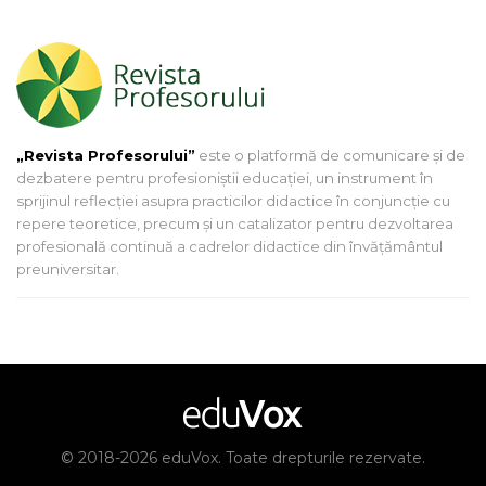
„Revista Profesorului”
este o platformă de comunicare și de
dezbatere pentru profesioniștii educației, un instrument în
sprijinul reflecției asupra practicilor didactice în conjuncție cu
repere teoretice, precum și un catalizator pentru dezvoltarea
profesională continuă a cadrelor didactice din învățământul
preuniversitar.
© 2018-2026 eduVox. Toate drepturile rezervate.