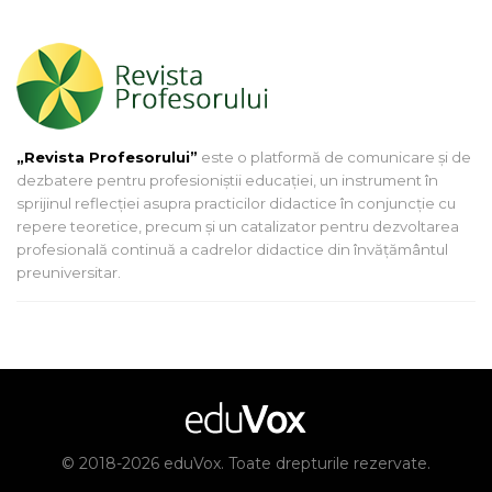
„Revista Profesorului”
este o platformă de comunicare și de
dezbatere pentru profesioniștii educației, un instrument în
sprijinul reflecției asupra practicilor didactice în conjuncție cu
repere teoretice, precum și un catalizator pentru dezvoltarea
profesională continuă a cadrelor didactice din învățământul
preuniversitar.
© 2018-2026 eduVox. Toate drepturile rezervate.