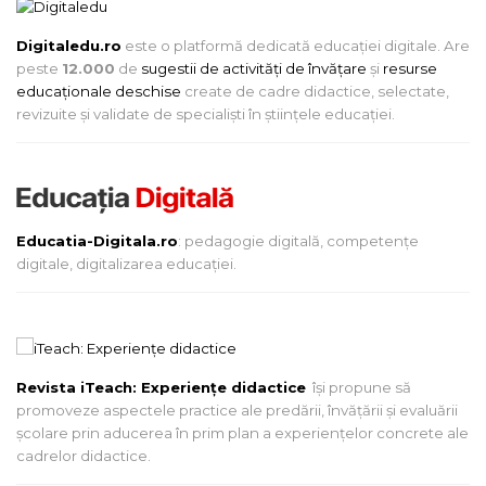
Digitaledu.ro
este o platformă dedicată educației digitale. Are
peste
12.000
de
sugestii de activități de învățare
și
resurse
educaționale deschise
create de cadre didactice, selectate,
revizuite și validate de specialiști în științele educației.
Educatia-Digitala.ro
: pedagogie digitală, competențe
digitale, digitalizarea educației.
Revista iTeach: Experienţe didactice
îşi propune să
promoveze aspectele practice ale predării, învăţării şi evaluării
şcolare prin aducerea în prim plan a experienţelor concrete ale
cadrelor didactice.