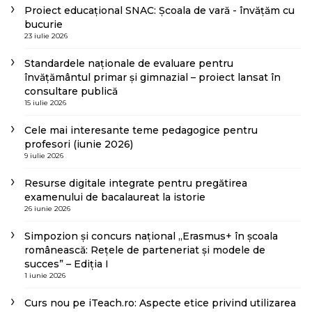
Proiect educațional SNAC: Școala de vară - învățăm cu
bucurie
23 iulie 2026
Standardele naționale de evaluare pentru
învățământul primar și gimnazial – proiect lansat în
consultare publică
15 iulie 2026
Cele mai interesante teme pedagogice pentru
profesori (iunie 2026)
9 iulie 2026
Resurse digitale integrate pentru pregătirea
examenului de bacalaureat la istorie
26 iunie 2026
Simpozion și concurs național „Erasmus+ în școala
românească: Rețele de parteneriat și modele de
succes” – Ediția I
1 iunie 2026
Curs nou pe iTeach.ro: Aspecte etice privind utilizarea