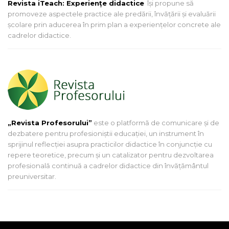
Revista iTeach: Experienţe didactice
îşi propune să
promoveze aspectele practice ale predării, învăţării şi evaluării
şcolare prin aducerea în prim plan a experienţelor concrete ale
cadrelor didactice.
„Revista Profesorului”
este o platformă de comunicare și de
dezbatere pentru profesioniștii educației, un instrument în
sprijinul reflecției asupra practicilor didactice în conjuncție cu
repere teoretice, precum și un catalizator pentru dezvoltarea
profesională continuă a cadrelor didactice din învățământul
preuniversitar.