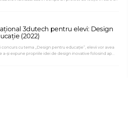
ațional 3dutech pentru elevi: Design
ucație (2022)
i concurs cu tema „Design pentru educație”, elevii vor avea
 a-și expune propriile idei de design inovative folosind ap…