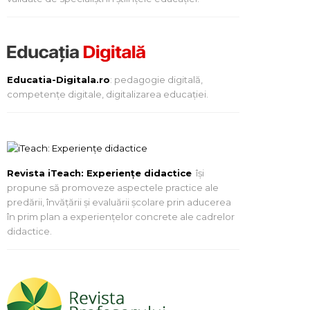
Educatia-Digitala.ro
: pedagogie digitală,
competențe digitale, digitalizarea educației.
Revista iTeach: Experienţe didactice
îşi
propune să promoveze aspectele practice ale
predării, învăţării şi evaluării şcolare prin aducerea
în prim plan a experienţelor concrete ale cadrelor
didactice.