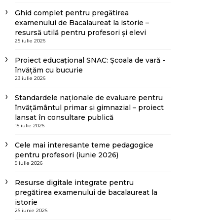
Ghid complet pentru pregătirea
examenului de Bacalaureat la istorie –
resursă utilă pentru profesori și elevi
25 iulie 2026
Proiect educațional SNAC: Școala de vară -
învățăm cu bucurie
23 iulie 2026
Standardele naționale de evaluare pentru
învățământul primar și gimnazial – proiect
lansat în consultare publică
15 iulie 2026
Cele mai interesante teme pedagogice
pentru profesori (iunie 2026)
9 iulie 2026
Resurse digitale integrate pentru
pregătirea examenului de bacalaureat la
istorie
26 iunie 2026