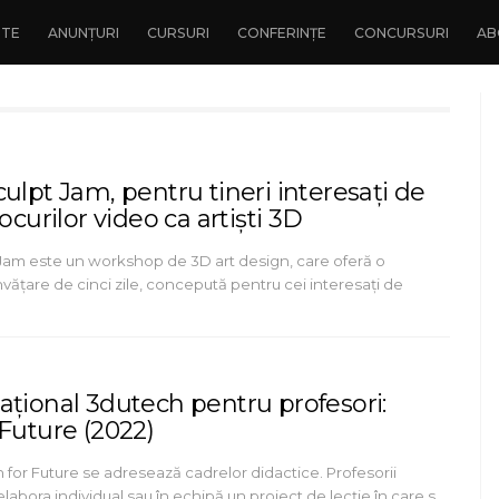
NTE
ANUNȚURI
CURSURI
CONFERINȚE
CONCURSURI
AB
ulpt Jam, pentru tineri interesați de
jocurilor video ca artiști 3D
Jam este un workshop de 3D art design, care oferă o
vățare de cinci zile, concepută pentru cei interesați de
ațional 3dutech pentru profesori:
 Future (2022)
for Future se adresează cadrelor didactice. Profesorii
 elabora individual sau în echipă un proiect de lecție în care s…