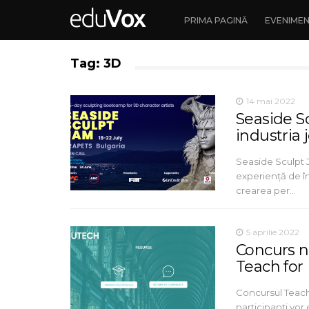
PRIMA PAGINĂ
EVENIME
Tag: 3D
14 mai 2022
Seaside Sc
industria 
Seaside Sculpt 
experiență de în
crearea per…
5 aprilie 2022
Concurs n
Teach for
Concursul Teach 
participanți vor