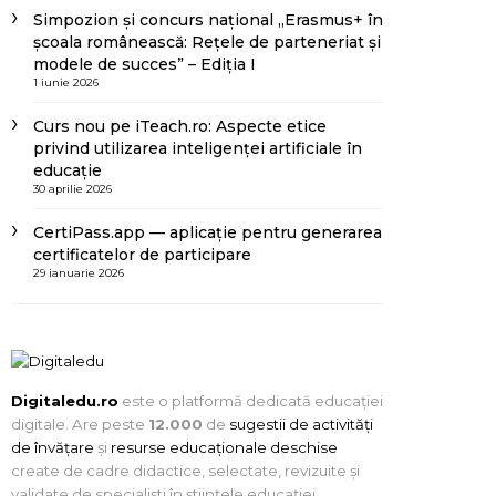
Simpozion și concurs național „Erasmus+ în
școala românească: Rețele de parteneriat și
modele de succes” – Ediția I
1 iunie 2026
Curs nou pe iTeach.ro: Aspecte etice
privind utilizarea inteligenței artificiale în
educație
30 aprilie 2026
CertiPass.app — aplicație pentru generarea
certificatelor de participare
29 ianuarie 2026
Digitaledu.ro
este o platformă dedicată educației
digitale. Are peste
12.000
de
sugestii de activități
de învățare
și
resurse educaționale deschise
create de cadre didactice, selectate, revizuite și
validate de specialiști în științele educației.