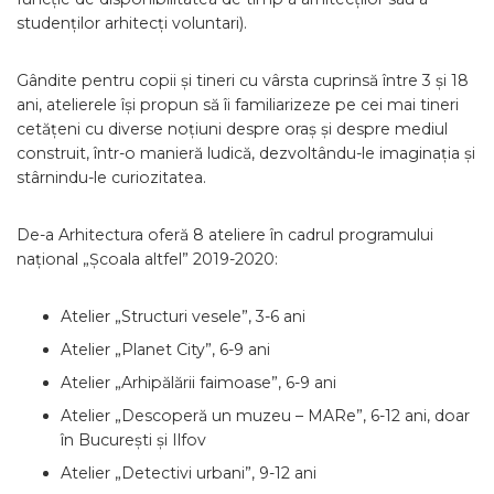
studenților arhitecți voluntari).
Gândite pentru copii și tineri cu vârsta cuprinsă între 3 și 18
ani, atelierele își propun să îi familiarizeze pe cei mai tineri
cetățeni cu diverse noțiuni despre oraș și despre mediul
construit, într-o manieră ludică, dezvoltându-le imaginația și
stârnindu-le curiozitatea.
De-a Arhitectura oferă 8 ateliere în cadrul programului
național „Școala altfel” 2019-2020:
Atelier „Structuri vesele”, 3-6 ani
Atelier „Planet City”, 6-9 ani
Atelier „Arhipălării faimoase”, 6-9 ani
Atelier „Descoperă un muzeu – MARe”, 6-12 ani, doar
în București și Ilfov
Atelier „Detectivi urbani”, 9-12 ani