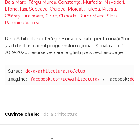
Baia Mare, Târgu Mureş, Constanţa, Murfatlar, Năvodari,
Eforie, Iaşi, Suceava, Craiova, Ploieşti, Tulcea, Piteşti,
Călăraşi, Timişoara, Giroc, Chişoda, Dumbrăviţa, Sibiu,
Râmnicu Vâlcea
De-a Arhitectura oferă și resurse gratuite pentru învățători
și arhitecți în cadrul programului național „Școala altfel”
2019-2020, resurse pe care le găsiți pe site-ul asociației.
Sursa: 
de-a-arhitectura.ro/club
Imagine: 
facebook.com/DeAArhitectura/
 / Facebook:
de-
Cuvinte cheie:
de-a arhitectura