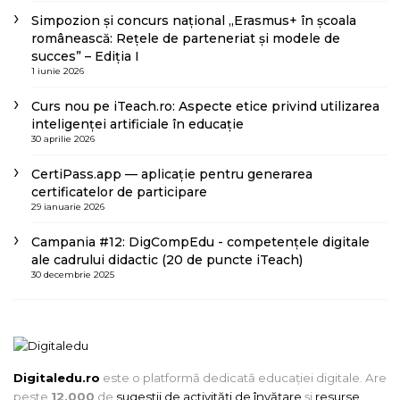
Simpozion și concurs național „Erasmus+ în școala
românească: Rețele de parteneriat și modele de
succes” – Ediția I
1 iunie 2026
Curs nou pe iTeach.ro: Aspecte etice privind utilizarea
inteligenței artificiale în educație
30 aprilie 2026
CertiPass.app — aplicație pentru generarea
certificatelor de participare
29 ianuarie 2026
Campania #12: DigCompEdu - competențele digitale
ale cadrului didactic (20 de puncte iTeach)
30 decembrie 2025
Digitaledu.ro
este o platformă dedicată educației digitale. Are
peste
12.000
de
sugestii de activități de învățare
și
resurse