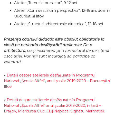
Atelier „Turnurile breslelor”, 9-12 ani
Atelier „Cum descâlcim perspectiva”, 12-15 ani, doar în
București și Ilfov
Atelier „Structuri arhitecturale dinamice”, 12-18 ani
Prezența cadrului didactic
este absolut obligatorie la
clasă pe perioada desfășurării atelierelor De-a
arhitectura
, ca și înscrierea prin formularul de pe site-ul
asociației. Părinții sunt încurajați să participe ca
voluntari.
»
Detalii despre atelierele desfășurate în Programul
Național „Şcoala Altfel”, anul şcolar 2019-2020 – București şi
Ilfov
»
Detalii despre atelierele desfășurate în Programul
Național „Şcoala Altfel” anul şcolar 2019-2020, în țară –
Braşov, Miercurea Ciuc, Cluj-Napoca, Sighetu Marmaţiei,