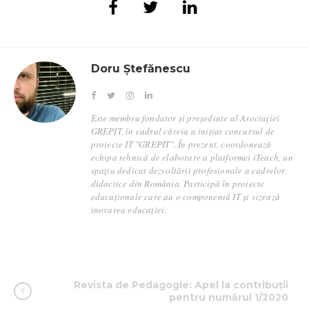
Doru Ștefănescu
Este membru fondator și președinte al Asociației
GREPIT, în cadrul căreia a inițiat concursul de
proiecte IT "GREPIT". În prezent, coordonează
echipa tehnică de elaborare a platformei iTeach, un
spațiu dedicat dezvoltării profesionale a cadrelor
didactice din România. Participă în proiecte
educaționale care au o componentă IT și vizează
inovarea educației.
Revista de Pedagogie: Apel la contribuții
pentru numărul 1/2020