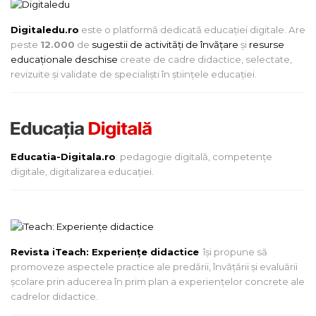
Digitaledu.ro
este o platformă dedicată educației digitale. Are
peste
12.000
de
sugestii de activități de învățare
și
resurse
educaționale deschise
create de cadre didactice, selectate,
revizuite și validate de specialiști în științele educației.
Educatia-Digitala.ro
: pedagogie digitală, competențe
digitale, digitalizarea educației.
Revista iTeach: Experienţe didactice
îşi propune să
promoveze aspectele practice ale predării, învăţării şi evaluării
şcolare prin aducerea în prim plan a experienţelor concrete ale
cadrelor didactice.