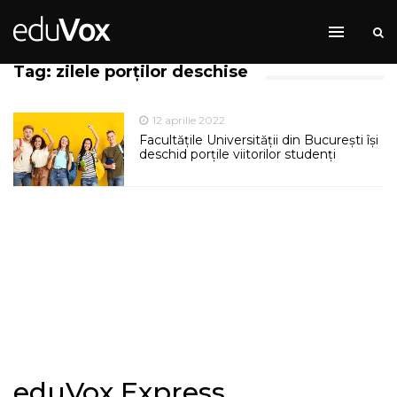
Tag: zilele porților deschise
12 aprilie 2022
Facultățile Universității din București își
deschid porțile viitorilor studenți
eduVox Express