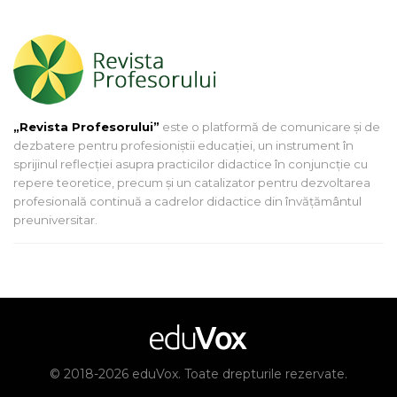
„Revista Profesorului”
este o platformă de comunicare și de
dezbatere pentru profesioniștii educației, un instrument în
sprijinul reflecției asupra practicilor didactice în conjuncție cu
repere teoretice, precum și un catalizator pentru dezvoltarea
profesională continuă a cadrelor didactice din învățământul
preuniversitar.
© 2018-2026 eduVox. Toate drepturile rezervate.