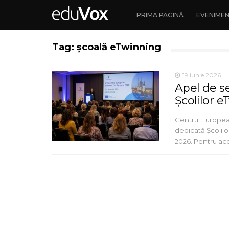
PRIMA PAGINĂ
EVENIME
Tag: școală eTwinning
19 iunie 2026
Apel de s
Școlilor e
Centrul Europe
dedicată Școlilo
2026. Pentru ac