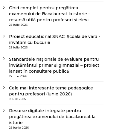
Ghid complet pentru pregătirea
examenului de Bacalaureat la istorie –
resursă utilă pentru profesori și elevi
25 iulie 2026
Proiect educațional SNAC: Școala de vară -
învățăm cu bucurie
23 iulie 2026
Standardele naționale de evaluare pentru
învățământul primar și gimnazial – proiect
lansat în consultare publică
15 iulie 2026
Cele mai interesante teme pedagogice
pentru profesori (iunie 2026)
9 iulie 2026
Resurse digitale integrate pentru
pregătirea examenului de bacalaureat la
istorie
26 iunie 2026