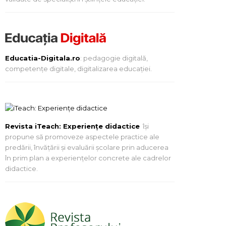
Educatia-Digitala.ro
: pedagogie digitală,
competențe digitale, digitalizarea educației.
Revista iTeach: Experienţe didactice
îşi
propune să promoveze aspectele practice ale
predării, învăţării şi evaluării şcolare prin aducerea
în prim plan a experienţelor concrete ale cadrelor
didactice.