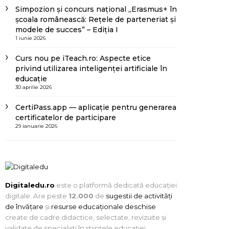
Simpozion și concurs național „Erasmus+ în
școala românească: Rețele de parteneriat și
modele de succes” – Ediția I
1 iunie 2026
Curs nou pe iTeach.ro: Aspecte etice
privind utilizarea inteligenței artificiale în
educație
30 aprilie 2026
CertiPass.app — aplicație pentru generarea
certificatelor de participare
29 ianuarie 2026
Digitaledu.ro
este o platformă dedicată educației
digitale. Are peste
12.000
de
sugestii de activități
de învățare
și
resurse educaționale deschise
create de cadre didactice, selectate, revizuite și
validate de specialiști în științele educației.