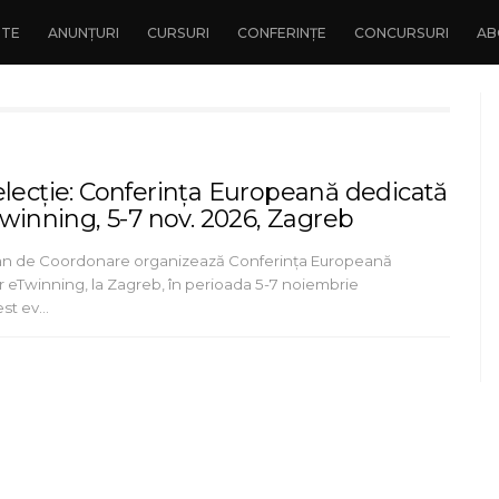
NTE
ANUNȚURI
CURSURI
CONFERINȚE
CONCURSURI
AB
elecție: Conferința Europeană dedicată
Twinning, 5-7 nov. 2026, Zagreb
an de Coordonare organizează Conferința Europeană
r eTwinning, la Zagreb, în perioada 5-7 noiembrie
est ev…