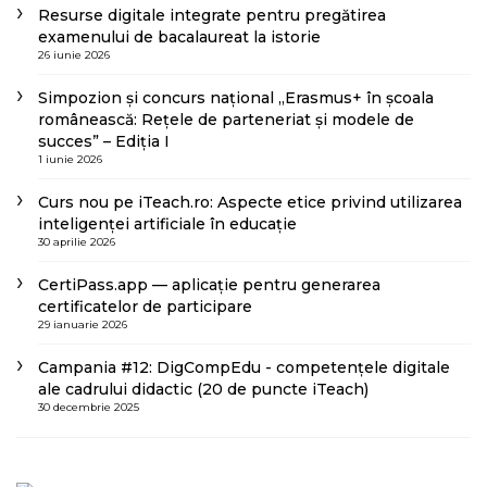
Resurse digitale integrate pentru pregătirea
examenului de bacalaureat la istorie
26 iunie 2026
Simpozion și concurs național „Erasmus+ în școala
românească: Rețele de parteneriat și modele de
succes” – Ediția I
1 iunie 2026
Curs nou pe iTeach.ro: Aspecte etice privind utilizarea
inteligenței artificiale în educație
30 aprilie 2026
CertiPass.app — aplicație pentru generarea
certificatelor de participare
29 ianuarie 2026
Campania #12: DigCompEdu - competențele digitale
ale cadrului didactic (20 de puncte iTeach)
30 decembrie 2025