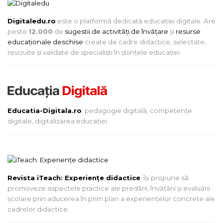
Digitaledu.ro
este o platformă dedicată educației digitale. Are
peste
12.000
de
sugestii de activități de învățare
și
resurse
educaționale deschise
create de cadre didactice, selectate,
revizuite și validate de specialiști în științele educației.
Educatia-Digitala.ro
: pedagogie digitală, competențe
digitale, digitalizarea educației.
Revista iTeach: Experienţe didactice
îşi propune să
promoveze aspectele practice ale predării, învăţării şi evaluării
şcolare prin aducerea în prim plan a experienţelor concrete ale
cadrelor didactice.