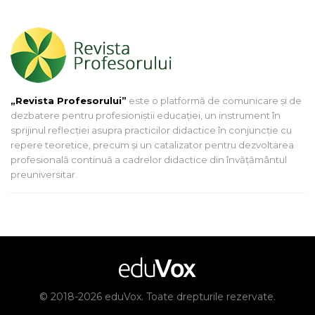
„Revista Profesorului”
este o platformă de comunicare și de
dezbatere pentru profesioniștii educației, un instrument în
sprijinul reflecției asupra practicilor didactice în conjuncție cu
repere teoretice, precum și un catalizator pentru dezvoltarea
profesională continuă a cadrelor didactice din învățământul
preuniversitar.
© 2018-2026 eduVox. Toate drepturile rezervate.