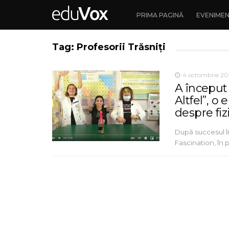
PRIMA PAGINĂ
EVENIME
Tag: Profesorii Trăsniți
4 octombrie 20
A început 
Altfel”, o
despre fiz
După succesul înr
Fascination, în