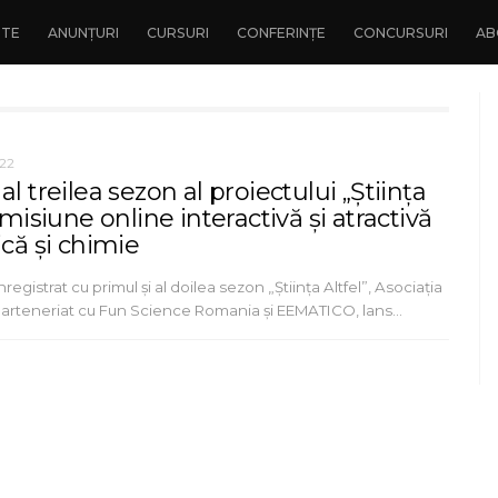
NTE
ANUNȚURI
CURSURI
CONFERINȚE
CONCURSURI
AB
22
al treilea sezon al proiectului „Știința
 emisiune online interactivă și atractivă
ică și chimie
egistrat cu primul și al doilea sezon „Știința Altfel”, Asociaţia
 parteneriat cu Fun Science Romania și EEMATICO, lans…