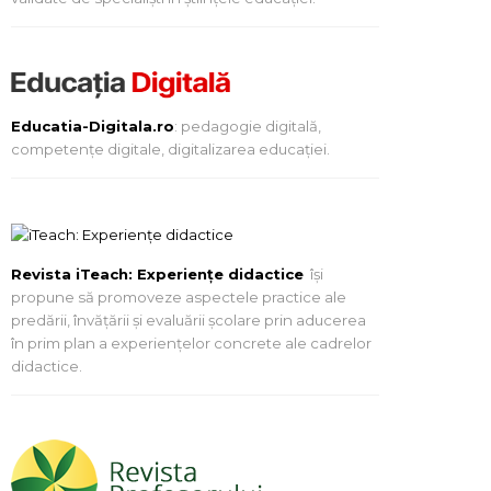
Educatia-Digitala.ro
: pedagogie digitală,
competențe digitale, digitalizarea educației.
Revista iTeach: Experienţe didactice
îşi
propune să promoveze aspectele practice ale
predării, învăţării şi evaluării şcolare prin aducerea
în prim plan a experienţelor concrete ale cadrelor
didactice.