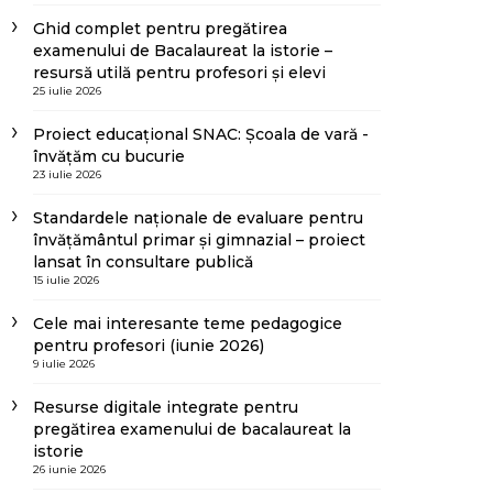
Ghid complet pentru pregătirea
examenului de Bacalaureat la istorie –
resursă utilă pentru profesori și elevi
25 iulie 2026
Proiect educațional SNAC: Școala de vară -
învățăm cu bucurie
23 iulie 2026
Standardele naționale de evaluare pentru
învățământul primar și gimnazial – proiect
lansat în consultare publică
15 iulie 2026
Cele mai interesante teme pedagogice
pentru profesori (iunie 2026)
9 iulie 2026
Resurse digitale integrate pentru
pregătirea examenului de bacalaureat la
istorie
26 iunie 2026