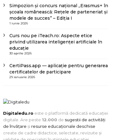
Simpozion și concurs național „Erasmus+ în
școala românească: Rețele de parteneriat și
modele de succes” – Ediția I
1 iunie 2026
Curs nou pe iTeach.ro: Aspecte etice
privind utilizarea inteligenței artificiale în
educație
30 aprilie 2026
CertiPass.app — aplicație pentru generarea
certificatelor de participare
29 ianuarie 2026
Digitaledu.ro
este o platformă dedicată educației
digitale. Are peste
12.000
de
sugestii de activități
de învățare
și
resurse educaționale deschise
create de cadre didactice, selectate, revizuite și
validate de specialiști în științele educației.