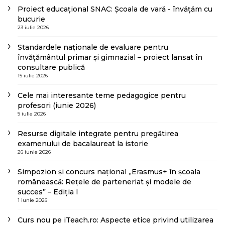
Proiect educațional SNAC: Școala de vară - învățăm cu
bucurie
23 iulie 2026
Standardele naționale de evaluare pentru
învățământul primar și gimnazial – proiect lansat în
consultare publică
15 iulie 2026
Cele mai interesante teme pedagogice pentru
profesori (iunie 2026)
9 iulie 2026
Resurse digitale integrate pentru pregătirea
examenului de bacalaureat la istorie
26 iunie 2026
Simpozion și concurs național „Erasmus+ în școala
românească: Rețele de parteneriat și modele de
succes” – Ediția I
1 iunie 2026
Curs nou pe iTeach.ro: Aspecte etice privind utilizarea