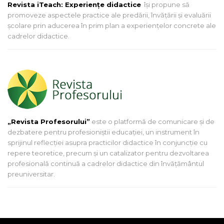
Revista iTeach: Experienţe didactice
îşi propune să
promoveze aspectele practice ale predării, învăţării şi evaluării
şcolare prin aducerea în prim plan a experienţelor concrete ale
cadrelor didactice.
„Revista Profesorului”
este o platformă de comunicare și de
dezbatere pentru profesioniștii educației, un instrument în
sprijinul reflecției asupra practicilor didactice în conjuncție cu
repere teoretice, precum și un catalizator pentru dezvoltarea
profesională continuă a cadrelor didactice din învățământul
preuniversitar.