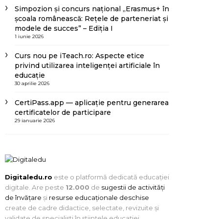
Simpozion și concurs național „Erasmus+ în
școala românească: Rețele de parteneriat și
modele de succes” – Ediția I
1 iunie 2026
Curs nou pe iTeach.ro: Aspecte etice
privind utilizarea inteligenței artificiale în
educație
30 aprilie 2026
CertiPass.app — aplicație pentru generarea
certificatelor de participare
29 ianuarie 2026
Digitaledu.ro
este o platformă dedicată educației
digitale. Are peste
12.000
de
sugestii de activități
de învățare
și
resurse educaționale deschise
create de cadre didactice, selectate, revizuite și
validate de specialiști în științele educației.