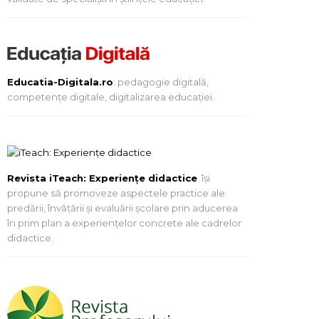
Educatia-Digitala.ro
: pedagogie digitală,
competențe digitale, digitalizarea educației.
Revista iTeach: Experienţe didactice
îşi
propune să promoveze aspectele practice ale
predării, învăţării şi evaluării şcolare prin aducerea
în prim plan a experienţelor concrete ale cadrelor
didactice.