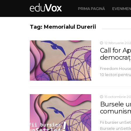
PRIMA PAGINĂ
EVENIME
Tag: Memorialul Durerii
12 februarie 20
Call for A
democrați
Freedom House 
10 lectori pentr
15 octombrie 20
Bursele u
comunism
Fii bursier unSett
Bursele unSettl