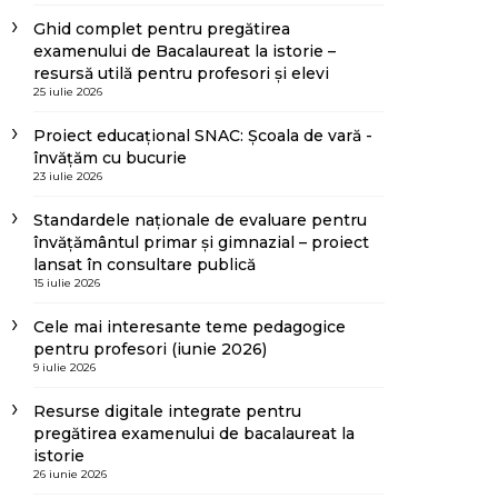
Ghid complet pentru pregătirea
examenului de Bacalaureat la istorie –
resursă utilă pentru profesori și elevi
25 iulie 2026
Proiect educațional SNAC: Școala de vară -
învățăm cu bucurie
23 iulie 2026
Standardele naționale de evaluare pentru
învățământul primar și gimnazial – proiect
lansat în consultare publică
15 iulie 2026
Cele mai interesante teme pedagogice
pentru profesori (iunie 2026)
9 iulie 2026
Resurse digitale integrate pentru
pregătirea examenului de bacalaureat la
istorie
26 iunie 2026