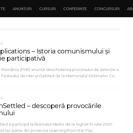
NTE
ANUNȚURI
CURSURI
CONFERINȚE
CONCURSURI
AB
20
pplications – Istoria comunismului și
e participativă
România (FHR) anunță deschiderea procesului de selecție a
u Festivalul de Idei unSettled de la Memorialul Victimelor Co…
19
nSettled – descoperă provocările
ului
led și participă la festivalul ideilor de la Sighet în iulie 2020.
ed fac parte din proiectul Learning from the Pas…