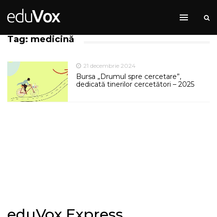
Tag: medicină
21 decembrie 2024
Bursa „Drumul spre cercetare”,
dedicată tinerilor cercetători – 2025
eduVox Express