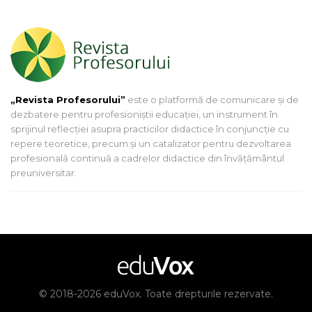
„Revista Profesorului”
este o platformă de comunicare și de
dezbatere pentru profesioniștii educației, un instrument în
sprijinul reflecției asupra practicilor didactice în conjuncție cu
repere teoretice, precum și un catalizator pentru dezvoltarea
profesională continuă a cadrelor didactice din învățământul
preuniversitar.
© 2018-2026 eduVox. Toate drepturile rezervate.