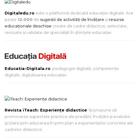
Digitaledu.ro
este o platformă dedicată educației digitale. Are
peste
12.000
de
sugestii de activități de învățare
și
resurse
educaționale deschise
create de cadre didactice, selectate,
revizuite și validate de specialiști în științele educației.
Educatia-Digitala.ro
: pedagogie digitală, competențe
digitale, digitalizarea educației.
Revista iTeach: Experienţe didactice
îşi propune să
promoveze aspectele practice ale predării, învăţării şi evaluării
şcolare prin aducerea în prim plan a experienţelor concrete ale
cadrelor didactice.