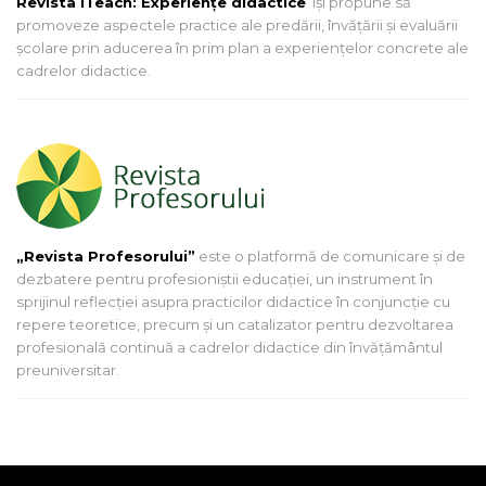
Revista iTeach: Experienţe didactice
îşi propune să
promoveze aspectele practice ale predării, învăţării şi evaluării
şcolare prin aducerea în prim plan a experienţelor concrete ale
cadrelor didactice.
„Revista Profesorului”
este o platformă de comunicare și de
dezbatere pentru profesioniștii educației, un instrument în
sprijinul reflecției asupra practicilor didactice în conjuncție cu
repere teoretice, precum și un catalizator pentru dezvoltarea
profesională continuă a cadrelor didactice din învățământul
preuniversitar.