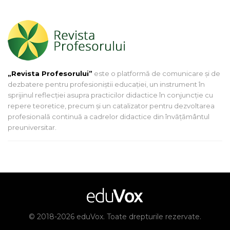
„Revista Profesorului”
este o platformă de comunicare și de
dezbatere pentru profesioniștii educației, un instrument în
sprijinul reflecției asupra practicilor didactice în conjuncție cu
repere teoretice, precum și un catalizator pentru dezvoltarea
profesională continuă a cadrelor didactice din învățământul
preuniversitar.
© 2018-2026 eduVox. Toate drepturile rezervate.