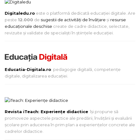
Digitaledu.ro
este o platformă dedicată educației digitale. Are
peste
12.000
de
sugestii de activități de învățare
și
resurse
educaționale deschise
create de cadre didactice, selectate,
revizuite și validate de specialiști în științele educației.
Educatia-Digitala.ro
: pedagogie digitală, competențe
digitale, digitalizarea educației.
Revista iTeach: Experienţe didactice
îşi propune să
promoveze aspectele practice ale predării, învăţării şi evaluării
şcolare prin aducerea în prim plan a experienţelor concrete ale
cadrelor didactice.