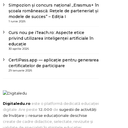
Simpozion și concurs național „Erasmus+ în
școala românească: Rețele de parteneriat și
modele de succes” – Ediția I
1 iunie 2026
Curs nou pe iTeach.ro: Aspecte etice
privind utilizarea inteligenței artificiale în
educație
30 aprilie 2026
CertiPass.app — aplicație pentru generarea
certificatelor de participare
29 ianuarie 2026
Digitaledu.ro
este o platformă dedicată educației
digitale. Are peste
12.000
de
sugestii de activități
de învățare
și
resurse educaționale deschise
create de cadre didactice, selectate, revizuite și
validate de specialiști în științele educației.