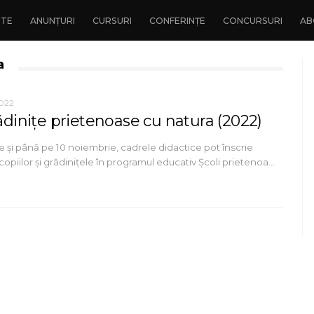
NTE
ANUNȚURI
CURSURI
CONFERINȚE
CONCURSURI
AB
a
2022
rădinițe prietenoase cu natura (2022)
 și până pe 10 noiembrie, cadrele didactice pot înscrie
 copiilor și grădinițele în programul educativ Școli prietenoa…