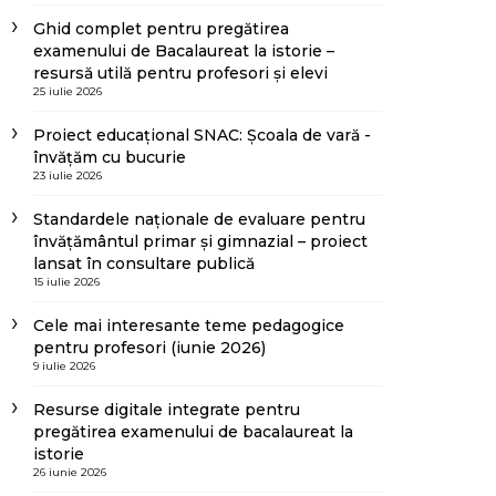
Ghid complet pentru pregătirea
examenului de Bacalaureat la istorie –
resursă utilă pentru profesori și elevi
25 iulie 2026
Proiect educațional SNAC: Școala de vară -
învățăm cu bucurie
23 iulie 2026
Standardele naționale de evaluare pentru
învățământul primar și gimnazial – proiect
lansat în consultare publică
15 iulie 2026
Cele mai interesante teme pedagogice
pentru profesori (iunie 2026)
9 iulie 2026
Resurse digitale integrate pentru
pregătirea examenului de bacalaureat la
istorie
26 iunie 2026