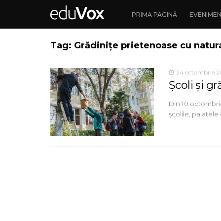
PRIMA PAGINĂ
EVENIME
Tag: Grădinițe prietenoase cu natur
24 octombrie 
Școli și g
Din 10 octombrie
școlile, palatele