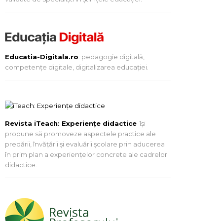
Educatia-Digitala.ro
: pedagogie digitală,
competențe digitale, digitalizarea educației.
Revista iTeach: Experienţe didactice
îşi
propune să promoveze aspectele practice ale
predării, învăţării şi evaluării şcolare prin aducerea
în prim plan a experienţelor concrete ale cadrelor
didactice.