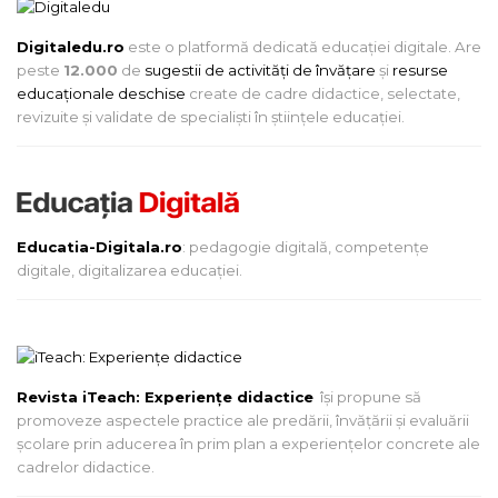
Digitaledu.ro
este o platformă dedicată educației digitale. Are
peste
12.000
de
sugestii de activități de învățare
și
resurse
educaționale deschise
create de cadre didactice, selectate,
revizuite și validate de specialiști în științele educației.
Educatia-Digitala.ro
: pedagogie digitală, competențe
digitale, digitalizarea educației.
Revista iTeach: Experienţe didactice
îşi propune să
promoveze aspectele practice ale predării, învăţării şi evaluării
şcolare prin aducerea în prim plan a experienţelor concrete ale
cadrelor didactice.