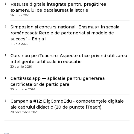
Resurse digitale integrate pentru pregătirea
examenului de bacalaureat la istorie
26 iunie 2026
Simpozion și concurs național „Erasmus+ în școala
românească: Rețele de parteneriat și modele de
succes” – Ediția I
1 iunie 2026
Curs nou pe iTeach.ro: Aspecte etice privind utilizarea
inteligenței artificiale în educație
30 aprilie 2026
CertiPass.app — aplicație pentru generarea
certificatelor de participare
29 ianuarie 2026
Campania #12: DigCompEdu - competențele digitale
ale cadrului didactic (20 de puncte iTeach)
30 decembrie 2025