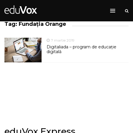
Tag: Fundația Orange
7 martie 2019
Digitaliada – program de educație
digitală
eduVox Express