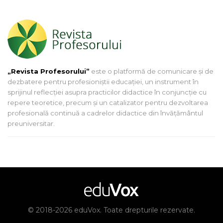
„Revista Profesorului”
este o platformă de comunicare și de
dezbatere pentru profesioniștii educației, un instrument în
sprijinul reflecției asupra practicilor didactice în conjuncție cu
repere teoretice, precum și un catalizator pentru dezvoltarea
profesională continuă a cadrelor didactice din învățământul
preuniversitar.
© 2018-2026 eduVox. Toate drepturile rezervate.