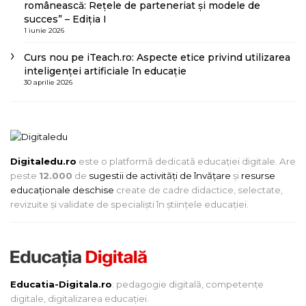
românească: Rețele de parteneriat și modele de
succes” – Ediția I
1 iunie 2026
Curs nou pe iTeach.ro: Aspecte etice privind utilizarea
inteligenței artificiale în educație
30 aprilie 2026
Digitaledu.ro
este o platformă dedicată educației digitale. Are
peste
12.000
de
sugestii de activități de învățare
și
resurse
educaționale deschise
create de cadre didactice, selectate,
revizuite și validate de specialiști în științele educației.
Educatia-Digitala.ro
: pedagogie digitală, competențe
digitale, digitalizarea educației.