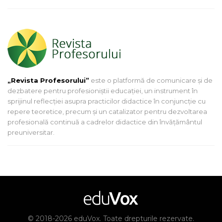
„Revista Profesorului”
este o platformă de comunicare și de
dezbatere pentru profesioniștii educației, un instrument în
sprijinul reflecției asupra practicilor didactice în conjuncție cu
repere teoretice, precum și un catalizator pentru dezvoltarea
profesională continuă a cadrelor didactice din învățământul
preuniversitar.
© 2018-2026 eduVox. Toate drepturile rezervate.