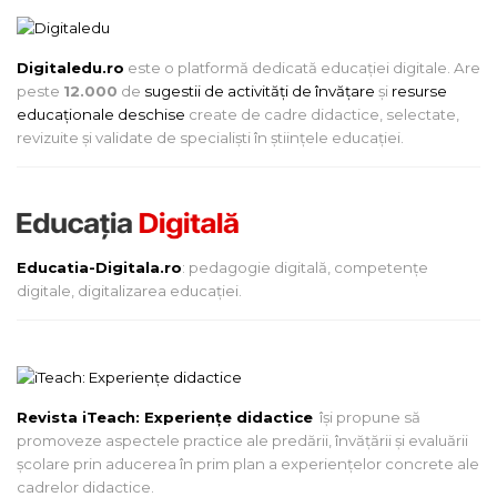
Digitaledu.ro
este o platformă dedicată educației digitale. Are
peste
12.000
de
sugestii de activități de învățare
și
resurse
educaționale deschise
create de cadre didactice, selectate,
revizuite și validate de specialiști în științele educației.
Educatia-Digitala.ro
: pedagogie digitală, competențe
digitale, digitalizarea educației.
Revista iTeach: Experienţe didactice
îşi propune să
promoveze aspectele practice ale predării, învăţării şi evaluării
şcolare prin aducerea în prim plan a experienţelor concrete ale
cadrelor didactice.