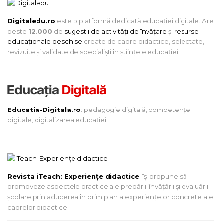
Digitaledu.ro
este o platformă dedicată educației digitale. Are
peste
12.000
de
sugestii de activități de învățare
și
resurse
educaționale deschise
create de cadre didactice, selectate,
revizuite și validate de specialiști în științele educației.
Educatia-Digitala.ro
: pedagogie digitală, competențe
digitale, digitalizarea educației.
Revista iTeach: Experienţe didactice
îşi propune să
promoveze aspectele practice ale predării, învăţării şi evaluării
şcolare prin aducerea în prim plan a experienţelor concrete ale
cadrelor didactice.