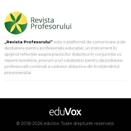
„Revista Profesorului”
este o platformă de comunicare și de
dezbatere pentru profesioniștii educației, un instrument în
sprijinul reflecției asupra practicilor didactice în conjuncție cu
repere teoretice, precum și un catalizator pentru dezvoltarea
profesională continuă a cadrelor didactice din învățământul
preuniversitar.
© 2018-2026 eduVox. Toate drepturile rezervate.