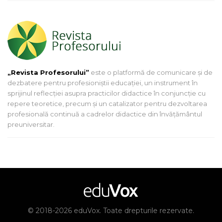
„Revista Profesorului”
este o platformă de comunicare și de
dezbatere pentru profesioniștii educației, un instrument în
sprijinul reflecției asupra practicilor didactice în conjuncție cu
repere teoretice, precum și un catalizator pentru dezvoltarea
profesională continuă a cadrelor didactice din învățământul
preuniversitar.
© 2018-2026 eduVox. Toate drepturile rezervate.