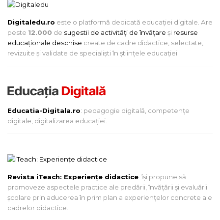
Digitaledu.ro
este o platformă dedicată educației digitale. Are
peste
12.000
de
sugestii de activități de învățare
și
resurse
educaționale deschise
create de cadre didactice, selectate,
revizuite și validate de specialiști în științele educației.
Educatia-Digitala.ro
: pedagogie digitală, competențe
digitale, digitalizarea educației.
Revista iTeach: Experienţe didactice
îşi propune să
promoveze aspectele practice ale predării, învăţării şi evaluării
şcolare prin aducerea în prim plan a experienţelor concrete ale
cadrelor didactice.