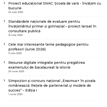
Proiect educațional SNAC: Școala de vară - învățăm cu
bucurie
23 iulie 2026
Standardele naționale de evaluare pentru
învățământul primar și gimnazial – proiect lansat în
consultare publică
15 iulie 2026
Cele mai interesante teme pedagogice pentru
profesori (iunie 2026)
9 iulie 2026
Resurse digitale integrate pentru pregătirea
examenului de bacalaureat la istorie
26 iunie 2026
Simpozion și concurs național „Erasmus+ în școala
românească: Rețele de parteneriat și modele de
succes” – Ediția I
1 iunie 2026