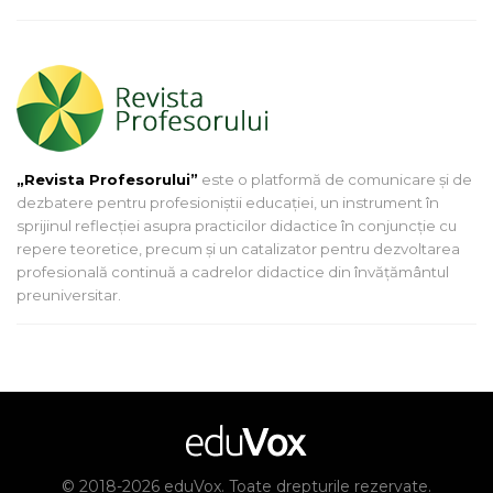
„Revista Profesorului”
este o platformă de comunicare și de
dezbatere pentru profesioniștii educației, un instrument în
sprijinul reflecției asupra practicilor didactice în conjuncție cu
repere teoretice, precum și un catalizator pentru dezvoltarea
profesională continuă a cadrelor didactice din învățământul
preuniversitar.
© 2018-2026 eduVox. Toate drepturile rezervate.