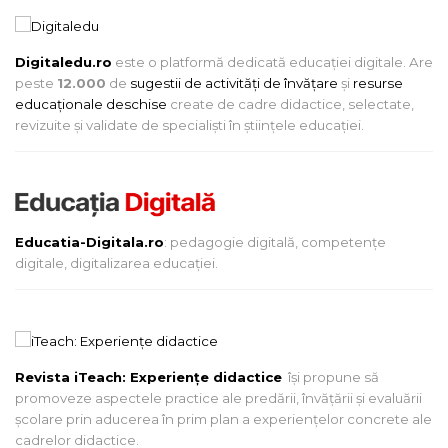
Digitaledu.ro
este o platformă dedicată educației digitale. Are
peste
12.000
de
sugestii de activități de învățare
și
resurse
educaționale deschise
create de cadre didactice, selectate,
revizuite și validate de specialiști în științele educației.
Educatia-Digitala.ro
: pedagogie digitală, competențe
digitale, digitalizarea educației.
Revista iTeach: Experienţe didactice
îşi propune să
promoveze aspectele practice ale predării, învăţării şi evaluării
şcolare prin aducerea în prim plan a experienţelor concrete ale
cadrelor didactice.