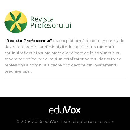
„Revista Profesorului”
este o platformă de comunicare și de
dezbatere pentru profesioniștii educației, un instrument în
sprijinul reflecției asupra practicilor didactice în conjuncție cu
repere teoretice, precum și un catalizator pentru dezvoltarea
profesională continuă a cadrelor didactice din învățământul
preuniversitar.
© 2018-2026 eduVox. Toate drepturile rezervate.