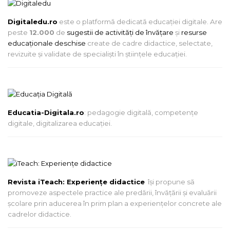
Digitaledu.ro
este o platformă dedicată educației digitale. Are
peste
12.000
de
sugestii de activități de învățare
și
resurse
educaționale deschise
create de cadre didactice, selectate,
revizuite și validate de specialiști în științele educației.
Educatia-Digitala.ro
: pedagogie digitală, competențe
digitale, digitalizarea educației.
Revista iTeach: Experienţe didactice
îşi propune să
promoveze aspectele practice ale predării, învăţării şi evaluării
şcolare prin aducerea în prim plan a experienţelor concrete ale
cadrelor didactice.