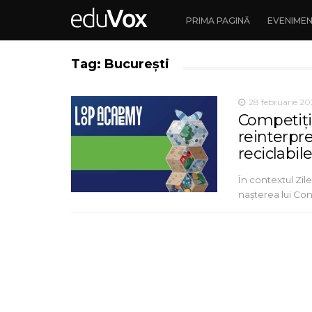
PRIMA PAGINĂ
EVENIME
Tag: București
28 februarie 20
Competiți
reinterpre
reciclabile
În contextul Zil
nașterea lui Cons