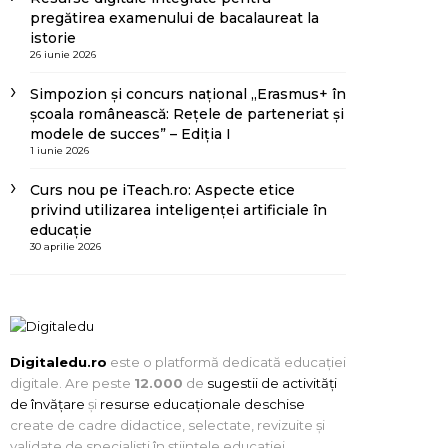
pregătirea examenului de bacalaureat la
istorie
26 iunie 2026
Simpozion și concurs național „Erasmus+ în
școala românească: Rețele de parteneriat și
modele de succes” – Ediția I
1 iunie 2026
Curs nou pe iTeach.ro: Aspecte etice
privind utilizarea inteligenței artificiale în
educație
30 aprilie 2026
Digitaledu.ro
este o platformă dedicată educației
digitale. Are peste
12.000
de
sugestii de activități
de învățare
și
resurse educaționale deschise
create de cadre didactice, selectate, revizuite și
validate de specialiști în științele educației.