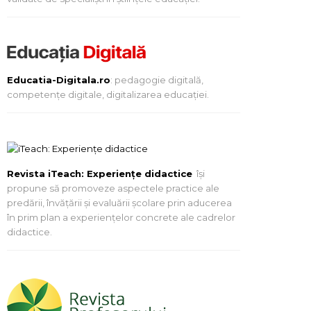
Educatia-Digitala.ro
: pedagogie digitală,
competențe digitale, digitalizarea educației.
Revista iTeach: Experienţe didactice
îşi
propune să promoveze aspectele practice ale
predării, învăţării şi evaluării şcolare prin aducerea
în prim plan a experienţelor concrete ale cadrelor
didactice.