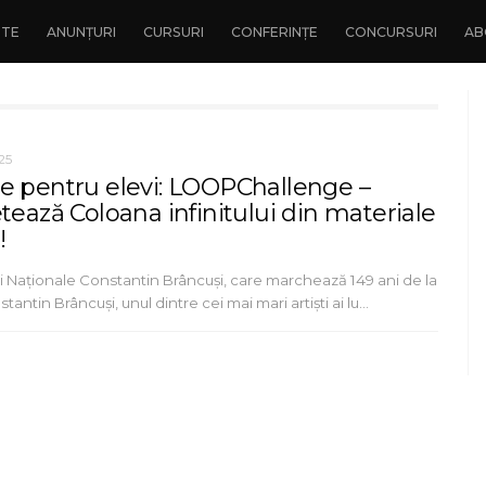
NTE
ANUNȚURI
CURSURI
CONFERINȚE
CONCURSURI
AB
25
e pentru elevi: LOOPChallenge –
tează Coloana infinitului din materiale
!
ei Naționale Constantin Brâncuși, care marchează 149 ani de la
tantin Brâncuși, unul dintre cei mai mari artiști ai lu…