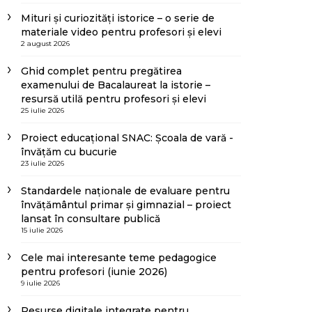
Mituri și curiozități istorice – o serie de
materiale video pentru profesori și elevi
2 august 2026
Ghid complet pentru pregătirea
examenului de Bacalaureat la istorie –
resursă utilă pentru profesori și elevi
25 iulie 2026
Proiect educațional SNAC: Școala de vară -
învățăm cu bucurie
23 iulie 2026
Standardele naționale de evaluare pentru
învățământul primar și gimnazial – proiect
lansat în consultare publică
15 iulie 2026
Cele mai interesante teme pedagogice
pentru profesori (iunie 2026)
9 iulie 2026
Resurse digitale integrate pentru