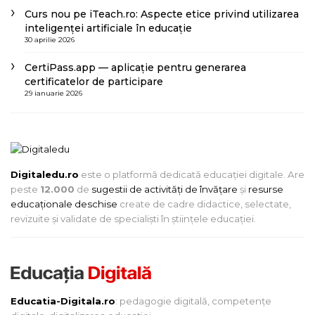
Curs nou pe iTeach.ro: Aspecte etice privind utilizarea
inteligenței artificiale în educație
30 aprilie 2026
CertiPass.app — aplicație pentru generarea
certificatelor de participare
29 ianuarie 2026
Digitaledu.ro
este o platformă dedicată educației digitale. Are
peste
12.000
de
sugestii de activități de învățare
și
resurse
educaționale deschise
create de cadre didactice, selectate,
revizuite și validate de specialiști în științele educației.
Educatia-Digitala.ro
: pedagogie digitală, competențe