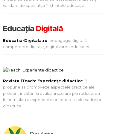
validate de specialiști în științele educației.
Educatia-Digitala.ro
: pedagogie digitală,
competențe digitale, digitalizarea educației.
Revista iTeach: Experienţe didactice
îşi
propune să promoveze aspectele practice ale
predării, învăţării şi evaluării şcolare prin aducerea
în prim plan a experienţelor concrete ale cadrelor
didactice.