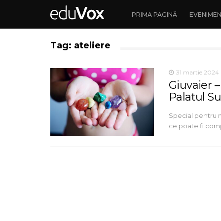
PRIMA PAGINĂ
EVENIME
Tag: ateliere
31 martie 2024
Giuvaier –
Palatul S
Special pentru mi
ce poate fi comp