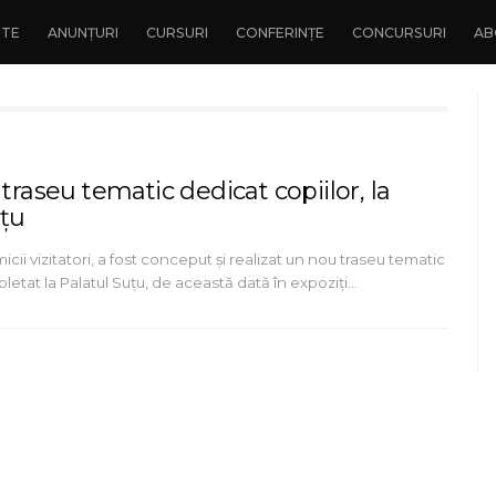
NTE
ANUNȚURI
CURSURI
CONFERINȚE
CONCURSURI
AB
 traseu tematic dedicat copiilor, la
uțu
cii vizitatori, a fost conceput și realizat un nou traseu tematic
letat la Palatul Suțu, de această dată în expoziți…