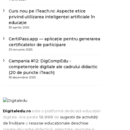
Curs nou pe iTeach.ro: Aspecte etice
privind utilizarea inteligenței artificiale în
educație
30 aprilie 2026
CertiPass.app — aplicație pentru generarea
certificatelor de participare
29 ianuarie 2026
Campania #12: DigCompEdu -
competențele digitale ale cadrului didactic
(20 de puncte iTeach)
30 decembrie 2025
Digitaledu.ro
este o platformă dedicată educației
digitale. Are peste
12.000
de
sugestii de activități
de învățare
și
resurse educaționale deschise
create de cadre didactice, selectate, revizuite și