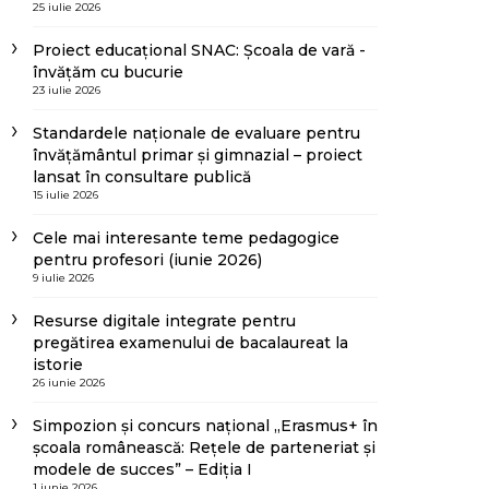
25 iulie 2026
Proiect educațional SNAC: Școala de vară -
învățăm cu bucurie
23 iulie 2026
Standardele naționale de evaluare pentru
învățământul primar și gimnazial – proiect
lansat în consultare publică
15 iulie 2026
Cele mai interesante teme pedagogice
pentru profesori (iunie 2026)
9 iulie 2026
Resurse digitale integrate pentru
pregătirea examenului de bacalaureat la
istorie
26 iunie 2026
Simpozion și concurs național „Erasmus+ în
școala românească: Rețele de parteneriat și
modele de succes” – Ediția I
1 iunie 2026