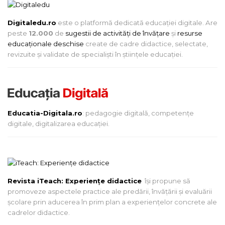
Digitaledu.ro
este o platformă dedicată educației digitale. Are
peste
12.000
de
sugestii de activități de învățare
și
resurse
educaționale deschise
create de cadre didactice, selectate,
revizuite și validate de specialiști în științele educației.
Educatia-Digitala.ro
: pedagogie digitală, competențe
digitale, digitalizarea educației.
Revista iTeach: Experienţe didactice
îşi propune să
promoveze aspectele practice ale predării, învăţării şi evaluării
şcolare prin aducerea în prim plan a experienţelor concrete ale
cadrelor didactice.