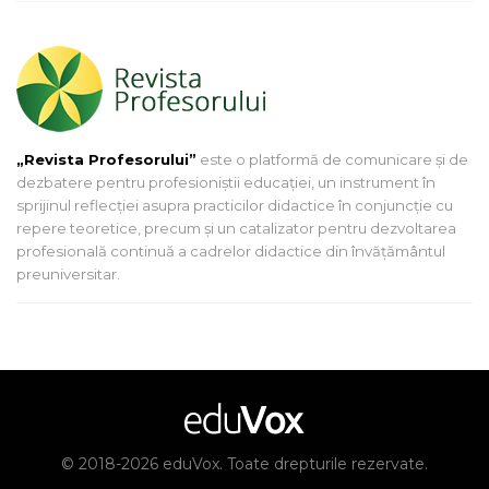
„Revista Profesorului”
este o platformă de comunicare și de
dezbatere pentru profesioniștii educației, un instrument în
sprijinul reflecției asupra practicilor didactice în conjuncție cu
repere teoretice, precum și un catalizator pentru dezvoltarea
profesională continuă a cadrelor didactice din învățământul
preuniversitar.
© 2018-2026 eduVox. Toate drepturile rezervate.