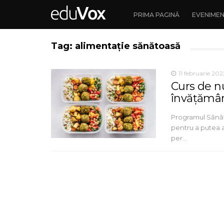
PRIMA PAGINĂ
EVENIME
Tag: alimentație sănătoasă
11 februarie 202
Curs de nu
învățămân
Programul Sănăt
pentru a putea ap
per…