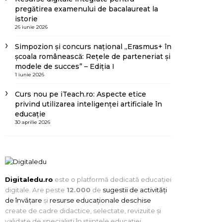
pregătirea examenului de bacalaureat la
istorie
26 iunie 2026
Simpozion și concurs național „Erasmus+ în
școala românească: Rețele de parteneriat și
modele de succes” – Ediția I
1 iunie 2026
Curs nou pe iTeach.ro: Aspecte etice
privind utilizarea inteligenței artificiale în
educație
30 aprilie 2026
Digitaledu.ro
este o platformă dedicată educației
digitale. Are peste
12.000
de
sugestii de activități
de învățare
și
resurse educaționale deschise
create de cadre didactice, selectate, revizuite și
validate de specialiști în științele educației.