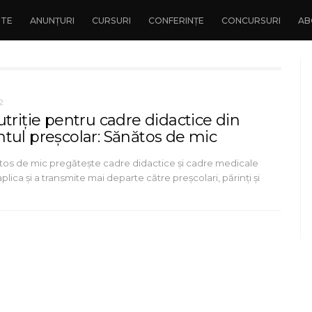
NTE
ANUNȚURI
CURSURI
CONFERINȚE
CONCURSURI
AB
2
triție pentru cadre didactice din
tul preșcolar: Sănătos de mic
os de mic pregătește cadre didactice și cadre medicale
lica și a transmite mai departe către preșcolari, părinți și