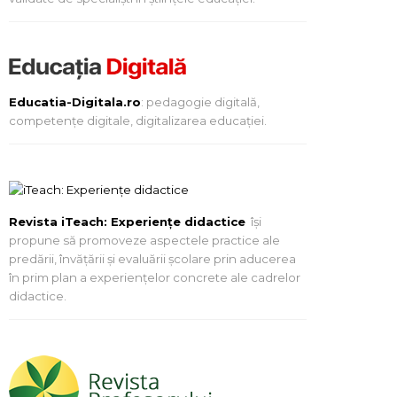
Educatia-Digitala.ro
: pedagogie digitală,
competențe digitale, digitalizarea educației.
Revista iTeach: Experienţe didactice
îşi
propune să promoveze aspectele practice ale
predării, învăţării şi evaluării şcolare prin aducerea
în prim plan a experienţelor concrete ale cadrelor
didactice.