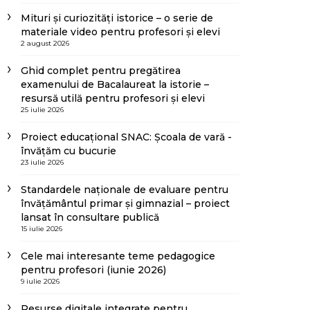
Mituri și curiozități istorice – o serie de
materiale video pentru profesori și elevi
2 august 2026
Ghid complet pentru pregătirea
examenului de Bacalaureat la istorie –
resursă utilă pentru profesori și elevi
25 iulie 2026
Proiect educațional SNAC: Școala de vară -
învățăm cu bucurie
23 iulie 2026
Standardele naționale de evaluare pentru
învățământul primar și gimnazial – proiect
lansat în consultare publică
15 iulie 2026
Cele mai interesante teme pedagogice
pentru profesori (iunie 2026)
9 iulie 2026
Resurse digitale integrate pentru